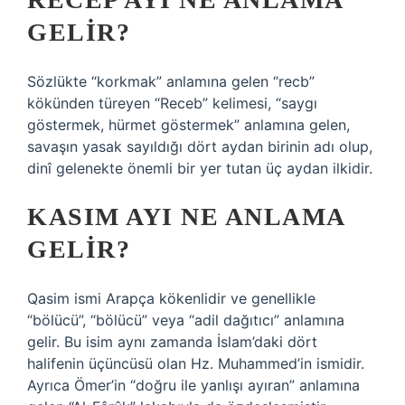
GELIR?
Sözlükte “korkmak” anlamına gelen “recb”
kökünden türeyen “Receb” kelimesi, “saygı
göstermek, hürmet göstermek” anlamına gelen,
savaşın yasak sayıldığı dört aydan birinin adı olup,
dinî gelenekte önemli bir yer tutan üç aydan ilkidir.
KASIM AYI NE ANLAMA
GELIR?
Qasim ismi Arapça kökenlidir ve genellikle
“bölücü”, “bölücü” veya “adil dağıtıcı” anlamına
gelir. Bu isim aynı zamanda İslam’daki dört
halifenin üçüncüsü olan Hz. Muhammed’in ismidir.
Ayrıca Ömer’in “doğru ile yanlışı ayıran” anlamına