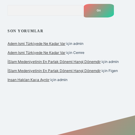
Arama
SON YORUMLAR
Adem Ismi Türkiyede Ne Kadar Var
için
admin
Adem Ismi Türkiyede Ne Kadar Var
için
Cemre
İSlam Medeniyetinin En Parlak Dönemi Hangi Dönemdir
için
admin
İSlam Medeniyetinin En Parlak Dönemi Hangi Dönemdir
için
Figen
Insan Hakları Kaça Ayrılır
için
admin
bet bahis sitesi