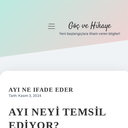
Göç ve Hikaye
menüyü
aç
Yeni başlangıçlara ilham veren bilgiler!
Anasayfa
Gizlilik Politikası
Yasal Uyarı
Hakkımızda
AYI NE IFADE EDER
Tarih: Kasım 3, 2024
AYI NEYI TEMSIL
EDIYOR?