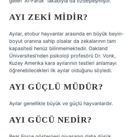
gelen “Al-Fârûk” lakabıyla da özdeşleşmiştir.
AYI ZEKI MIDIR?
Ayılar, etobur hayvanlar arasında en büyük beyin-
boyut oranına sahip olsalar da zekalarının tam
kapasitesi henüz bilinmemektedir. Oakland
Üniversitesi’nden psikoloji profesörü Dr. Vonk,
Kuzey Amerika kara ayılarının testleri anlamayı
öğrenebilecekleri ilk ayılar olduğunu söyledi.
AYI GÜÇLÜ MÜDÜR?
Ayılar genellikle büyük ve güçlü hayvanlardır.
AYI GÜCÜ NEDIR?
Bear Force göstergesi piyasanın daha düşük