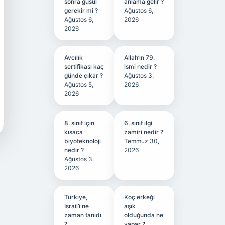
sonra gusül
anlama gelir ?
gerekir mi ?
Ağustos 6,
Ağustos 6,
2026
2026
Avcılık
Allah’ın 79.
sertifikası kaç
ismi nedir ?
günde çıkar ?
Ağustos 3,
Ağustos 5,
2026
2026
8. sınıf için
6. sınıf ilgi
kısaca
zamiri nedir ?
biyoteknoloji
Temmuz 30,
nedir ?
2026
Ağustos 3,
2026
Türkiye,
Koç erkeği
İsrail’i ne
aşık
zaman tanıdı
olduğunda ne
?
yapar ?