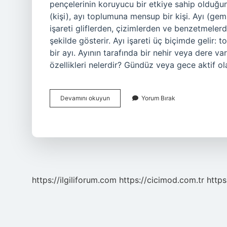
pençelerinin koruyucu bir etkiye sahip olduğuna
(kişi), ayı toplumuna mensup bir kişi. Ayı (gemi
işareti gliflerden, çizimlerden ve benzetmelerde
şekilde gösterir. Ayı işareti üç biçimde gelir: 
bir ayı. Ayının tarafında bir nehir veya dere vars
özellikleri nelerdir? Gündüz veya gece aktif ola
Ayı
Devamını okuyun
Yorum Bırak
Ne
Ifade
Eder
https://ilgiliforum.com
https://cicimod.com.tr
https