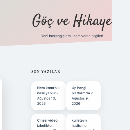
Göç ve Hikaye
Yeni başlangıçlara ilham veren bilgiler!
ilbet bahis sitesi
SIDEBAR
SON YAZILAR
Nem kontrolü
Up hangi
nasıl yapılır ?
platformda ?
Ağustos 10,
Ağustos 9,
2026
2026
Cinsel video
kulleteyn
izledikten
hadisi ne