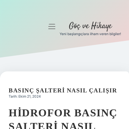
Göç ve Hikaye
menüyü
aç
Yeni başlangıçlara ilham veren bilgiler!
Anasayfa
Gizlilik Politikası
Yasal Uyarı
Hakkımızda
BASINÇ ŞALTERI NASIL ÇALIŞIR
Tarih: Ekim 21, 2024
HIDROFOR BASINÇ
ŞALTERI NASIL