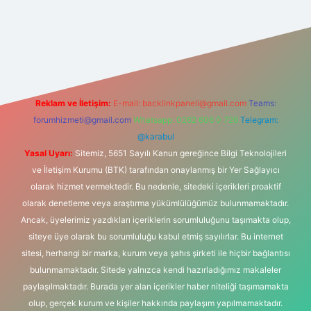
 bahis sitesi
Reklam ve İletişim:
E-mail:
backlinkpaneli@gmail.com
Teams:
forumhizmeti@gmail.com
Whatsapp: 0262 606 0 726
Telegram:
@karabul
Yasal Uyarı:
Sitemiz, 5651 Sayılı Kanun gereğince Bilgi Teknolojileri
ve İletişim Kurumu (BTK) tarafından onaylanmış bir Yer Sağlayıcı
olarak hizmet vermektedir. Bu nedenle, sitedeki içerikleri proaktif
olarak denetleme veya araştırma yükümlülüğümüz bulunmamaktadır.
Ancak, üyelerimiz yazdıkları içeriklerin sorumluluğunu taşımakta olup,
siteye üye olarak bu sorumluluğu kabul etmiş sayılırlar. Bu internet
sitesi, herhangi bir marka, kurum veya şahıs şirketi ile hiçbir bağlantısı
bulunmamaktadır. Sitede yalnızca kendi hazırladığımız makaleler
paylaşılmaktadır. Burada yer alan içerikler haber niteliği taşımamakta
olup, gerçek kurum ve kişiler hakkında paylaşım yapılmamaktadır.