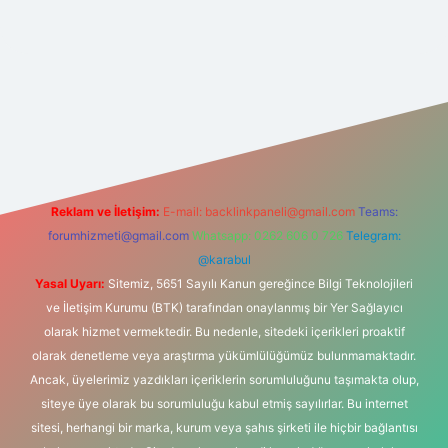
his sitesi
Reklam ve İletişim:
E-mail:
backlinkpaneli@gmail.com
Teams:
forumhizmeti@gmail.com
Whatsapp: 0262 606 0 726
Telegram:
@karabul
Yasal Uyarı:
Sitemiz, 5651 Sayılı Kanun gereğince Bilgi Teknolojileri
ve İletişim Kurumu (BTK) tarafından onaylanmış bir Yer Sağlayıcı
olarak hizmet vermektedir. Bu nedenle, sitedeki içerikleri proaktif
olarak denetleme veya araştırma yükümlülüğümüz bulunmamaktadır.
Ancak, üyelerimiz yazdıkları içeriklerin sorumluluğunu taşımakta olup,
siteye üye olarak bu sorumluluğu kabul etmiş sayılırlar. Bu internet
sitesi, herhangi bir marka, kurum veya şahıs şirketi ile hiçbir bağlantısı