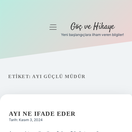
Göç ve Hikaye
menüyü
aç
Yeni başlangıçlara ilham veren bilgiler!
Anasayfa
Gizlilik Politikası
Yasal Uyarı
ETIKET:
AYI GÜÇLÜ MÜDÜR
Hakkımızda
AYI NE IFADE EDER
Tarih: Kasım 3, 2024