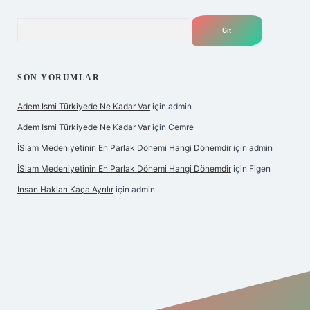
Arama
SON YORUMLAR
Adem Ismi Türkiyede Ne Kadar Var
için
admin
Adem Ismi Türkiyede Ne Kadar Var
için
Cemre
İSlam Medeniyetinin En Parlak Dönemi Hangi Dönemdir
için
admin
İSlam Medeniyetinin En Parlak Dönemi Hangi Dönemdir
için
Figen
Insan Hakları Kaça Ayrılır
için
admin
 bahis sitesi