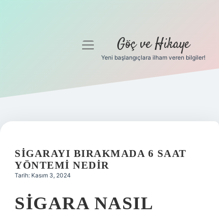
Göç ve Hikaye
menüyü
aç
Yeni başlangıçlara ilham veren bilgiler!
Anasayfa
Gizlilik Politikası
Yasal Uyarı
Hakkımızda
SIGARAYI BIRAKMADA 6 SAAT
YÖNTEMI NEDIR
Tarih: Kasım 3, 2024
SIGARA NASIL