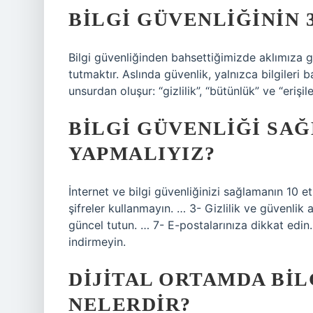
BILGI GÜVENLIĞININ 
Bilgi güvenliğinden bahsettiğimizde aklımıza ge
tutmaktır. Aslında güvenlik, yalnızca bilgileri 
unsurdan oluşur: “gizlilik”, “bütünlük” ve “erişileb
BILGI GÜVENLIĞI SA
YAPMALIYIZ?
İnternet ve bilgi güvenliğinizi sağlamanın 10 etk
şifreler kullanmayın. … 3- Gizlilik ve güvenlik a
güncel tutun. … 7- E-postalarınıza dikkat edin
indirmeyin.
DIJITAL ORTAMDA BI
NELERDIR?