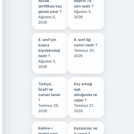
Avcılık
Allah’ın 79.
sertifikası kaç
ismi nedir ?
günde çıkar ?
Ağustos 3,
Ağustos 5,
2026
2026
8. sınıf için
6. sınıf ilgi
kısaca
zamiri nedir ?
biyoteknoloji
Temmuz 30,
nedir ?
2026
Ağustos 3,
2026
Türkiye,
Koç erkeği
İsrail’i ne
aşık
zaman tanıdı
olduğunda ne
?
yapar ?
Temmuz 29,
Temmuz 27,
2026
2026
Kelime-i
Kazancılar ne
tevhid nasıl
iş yapar ?