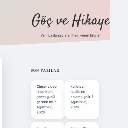
Göç ve Hikaye
Yeni başlangıçlara ilham veren bilgiler!
ilbet bahis sitesi
SIDEBAR
SON YAZILAR
Cinsel video
kulleteyn
izledikten
hadisi ne
sonra gusül
anlama gelir ?
gerekir mi ?
Ağustos 6,
Ağustos 6,
2026
2026