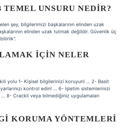
3 TEMEL UNSURU NEDIR?
len şey, bilgilerimizi başkalarının elinden uzak
başkalarının elinden uzak tutmak değildir. Güvenlik üç
ilirlik”.
ĞLAMAK IÇIN NELER
ili yolu 1- Kişisel bilgilerinizi koruyun! … 2- Basit
yarlarınızı kontrol edin! … 6- İşletim sistemlerinizi
. … 8- Crackli veya bilmediğiniz uygulamaları
LGI KORUMA YÖNTEMLERI