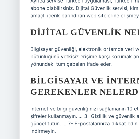
Ayrıca servise Turkcell uygulaması, Turkcell m
abone olabilirsiniz. Dijital Güvenlik servisi, ki
amaçlı içerik barındıran web sitelerine erişmeye
DIJITAL GÜVENLIK NE
Bilgisayar güvenliği, elektronik ortamda veri v
bütünlüğünü yetkisiz erişime karşı korumak am
yönündeki tüm çabaları ifade eder.
BILGISAYAR VE INTER
GEREKENLER NELERD
İnternet ve bilgi güvenliğinizi sağlamanın 10 etk
şifreler kullanmayın. … 3- Gizlilik ve güvenlik a
güncel tutun. … 7- E-postalarınıza dikkat edin
indirmeyin.