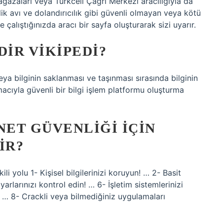
ağazaları veya Turkcell Çağrı Merkezi aracılığıyla da
mlik avı ve dolandırıcılık gibi güvenli olmayan veya kötü
 çalıştığınızda aracı bir sayfa oluşturarak sizi uyarır.
DIR VIKIPEDI?
eya bilginin saklanması ve taşınması sırasında bilginin
acıyla güvenli bir bilgi işlem platformu oluşturma
NET GÜVENLIĞI IÇIN
IR?
ili yolu 1- Kişisel bilgilerinizi koruyun! … 2- Basit
yarlarınızı kontrol edin! … 6- İşletim sistemlerinizi
. … 8- Crackli veya bilmediğiniz uygulamaları