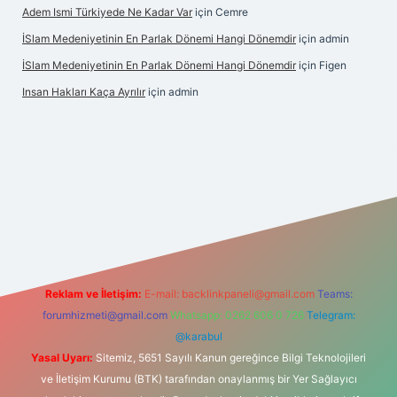
Adem Ismi Türkiyede Ne Kadar Var
için
Cemre
İSlam Medeniyetinin En Parlak Dönemi Hangi Dönemdir
için
admin
İSlam Medeniyetinin En Parlak Dönemi Hangi Dönemdir
için
Figen
Insan Hakları Kaça Ayrılır
için
admin
ahis sitesi
Reklam ve İletişim:
E-mail:
backlinkpaneli@gmail.com
Teams:
forumhizmeti@gmail.com
Whatsapp: 0262 606 0 726
Telegram:
@karabul
Yasal Uyarı:
Sitemiz, 5651 Sayılı Kanun gereğince Bilgi Teknolojileri
ve İletişim Kurumu (BTK) tarafından onaylanmış bir Yer Sağlayıcı