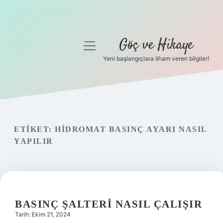
Göç ve Hikaye
menüyü
aç
Yeni başlangıçlara ilham veren bilgiler!
Anasayfa
Gizlilik Politikası
Yasal Uyarı
ETIKET:
HIDROMAT BASINÇ AYARI NASIL
YAPILIR
Hakkımızda
BASINÇ ŞALTERI NASIL ÇALIŞIR
Tarih: Ekim 21, 2024