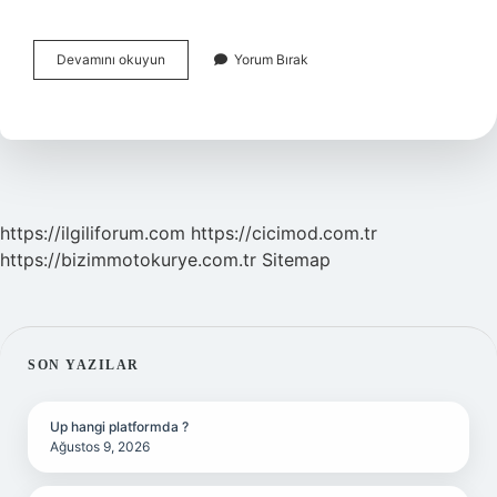
Basınç
Devamını okuyun
Yorum Bırak
Şalteri
Nasıl
Çalışır
https://ilgiliforum.com
https://cicimod.com.tr
https://bizimmotokurye.com.tr
Sitemap
SIDEBAR
SON YAZILAR
Up hangi platformda ?
Ağustos 9, 2026