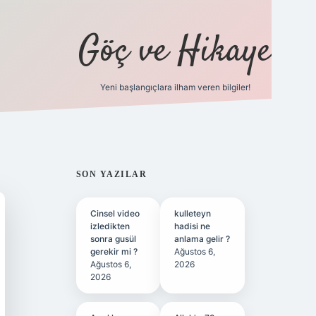
Göç ve Hikaye
Yeni başlangıçlara ilham veren bilgiler!
ilbet bahis sites
SIDEBAR
SON YAZILAR
Cinsel video
kulleteyn
izledikten
hadisi ne
sonra gusül
anlama gelir ?
gerekir mi ?
Ağustos 6,
Ağustos 6,
2026
2026