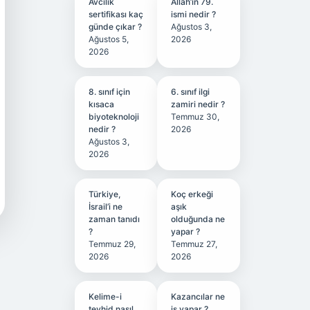
Avcılık
Allah’ın 79.
sertifikası kaç
ismi nedir ?
günde çıkar ?
Ağustos 3,
Ağustos 5,
2026
2026
8. sınıf için
6. sınıf ilgi
kısaca
zamiri nedir ?
biyoteknoloji
Temmuz 30,
nedir ?
2026
Ağustos 3,
2026
Türkiye,
Koç erkeği
İsrail’i ne
aşık
zaman tanıdı
olduğunda ne
?
yapar ?
Temmuz 29,
Temmuz 27,
2026
2026
Kelime-i
Kazancılar ne
tevhid nasıl
iş yapar ?