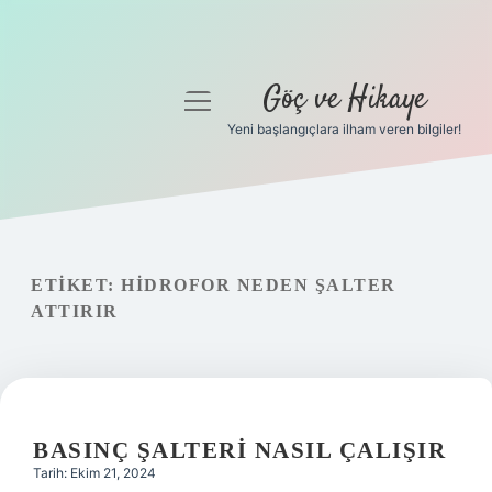
Göç ve Hikaye
menüyü
aç
Yeni başlangıçlara ilham veren bilgiler!
Anasayfa
Gizlilik Politikası
Yasal Uyarı
ETIKET:
HIDROFOR NEDEN ŞALTER
ATTIRIR
Hakkımızda
BASINÇ ŞALTERI NASIL ÇALIŞIR
Tarih: Ekim 21, 2024