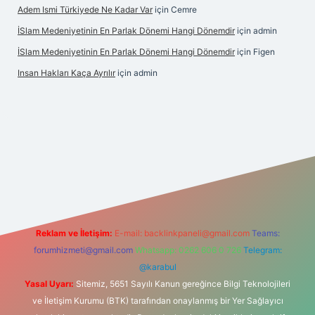
Adem Ismi Türkiyede Ne Kadar Var
için
Cemre
İSlam Medeniyetinin En Parlak Dönemi Hangi Dönemdir
için
admin
İSlam Medeniyetinin En Parlak Dönemi Hangi Dönemdir
için
Figen
Insan Hakları Kaça Ayrılır
için
admin
Reklam ve İletişim:
E-mail:
backlinkpaneli@gmail.com
Teams:
forumhizmeti@gmail.com
Whatsapp: 0262 606 0 726
Telegram:
@karabul
Yasal Uyarı:
Sitemiz, 5651 Sayılı Kanun gereğince Bilgi Teknolojileri
ve İletişim Kurumu (BTK) tarafından onaylanmış bir Yer Sağlayıcı