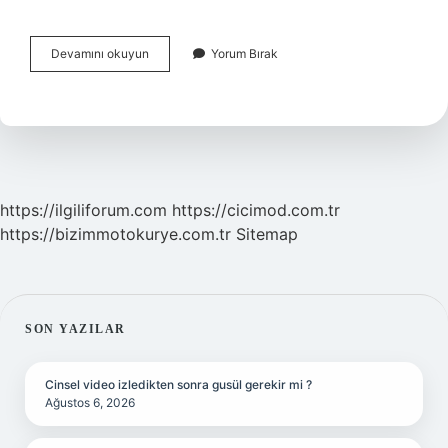
Basınç
Devamını okuyun
Yorum Bırak
Şalteri
Nasıl
Çalışır
https://ilgiliforum.com
https://cicimod.com.tr
https://bizimmotokurye.com.tr
Sitemap
SIDEBAR
SON YAZILAR
Cinsel video izledikten sonra gusül gerekir mi ?
Ağustos 6, 2026