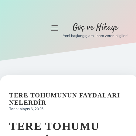
Göç ve Hikaye
menüyü
aç
Yeni başlangıçlara ilham veren bilgiler!
Anasayfa
Gizlilik Politikası
Yasal Uyarı
Hakkımızda
TERE TOHUMUNUN FAYDALARI
NELERDIR
Tarih: Mayıs 6, 2025
TERE TOHUMU