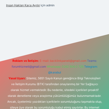
Insan Hakları Kaça Ayrılır
için
admin
esi
Reklam ve İletişim:
E-mail:
backlinkpaneli@gmail.com
Teams:
forumhizmeti@gmail.com
Whatsapp: 0262 606 0 726
Telegram:
@karabul
Yasal Uyarı:
Sitemiz, 5651 Sayılı Kanun gereğince Bilgi Teknolojileri
ve İletişim Kurumu (BTK) tarafından onaylanmış bir Yer Sağlayıcı
olarak hizmet vermektedir. Bu nedenle, sitedeki içerikleri proaktif
olarak denetleme veya araştırma yükümlülüğümüz bulunmamaktadır.
Ancak, üyelerimiz yazdıkları içeriklerin sorumluluğunu taşımakta olup,
siteye üye olarak bu sorumluluğu kabul etmiş sayılırlar. Bu internet