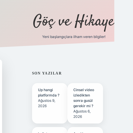
Göç ve Hikaye
Yeni başlangıçlara ilham veren bilgiler!
ilbet bahis sitesi
SIDEBAR
SON YAZILAR
Up hangi
Cinsel video
platformda ?
izledikten
Ağustos 9,
sonra gusül
2026
gerekir mi ?
Ağustos 6,
2026