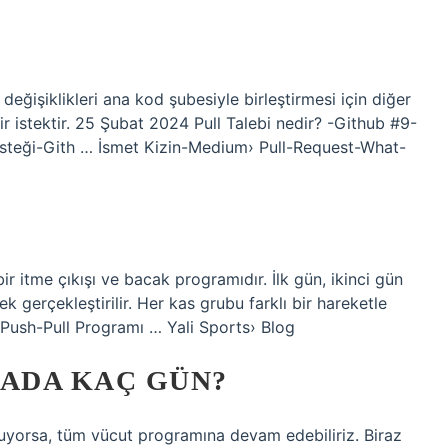
i değişiklikleri ana kod şubesiyle birleştirmesi için diğer
bir istektir. 25 Şubat 2024 Pull Talebi nedir? -Github #9-
eği-Gith … İsmet Kizin-Medium› Pull-Request-What-
ir itme çıkışı ve bacak programıdır. İlk gün, ikinci gün
 gerçekleştirilir. Her kas grubu farklı bir hareketle
›Push-Pull Programı … Yali Sports› Blog
TADA KAÇ GÜN?
yorsa, tüm vücut programına devam edebiliriz. Biraz