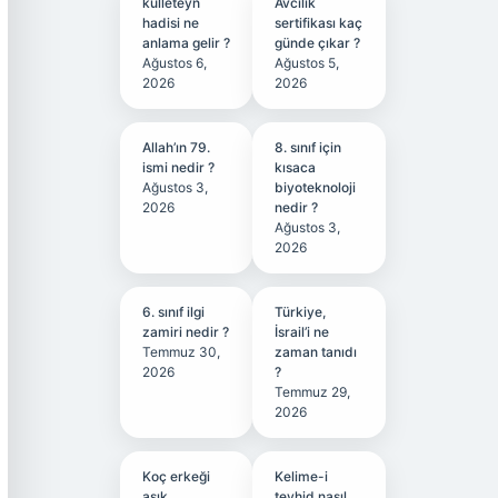
kulleteyn
Avcılık
hadisi ne
sertifikası kaç
anlama gelir ?
günde çıkar ?
Ağustos 6,
Ağustos 5,
2026
2026
Allah’ın 79.
8. sınıf için
ismi nedir ?
kısaca
Ağustos 3,
biyoteknoloji
2026
nedir ?
Ağustos 3,
2026
6. sınıf ilgi
Türkiye,
zamiri nedir ?
İsrail’i ne
Temmuz 30,
zaman tanıdı
2026
?
Temmuz 29,
2026
Koç erkeği
Kelime-i
aşık
tevhid nasıl