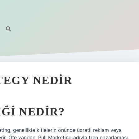
TEGY NEDIR
ĞI NEDIR?
ing, genellikle kitlelerin önünde ücretli reklam veya
ir. Öte yandan, Pull Marketing adıyla tren pazarlaması,