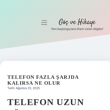
Göç ve Hikaye
menüyü
aç
Yeni başlangıçlara ilham veren bilgiler!
Anasayfa
Gizlilik Politikası
Yasal Uyarı
Hakkımızda
TELEFON FAZLA ŞARJDA
KALIRSA NE OLUR
Tarih: Ağustos 23, 2025
TELEFON UZUN