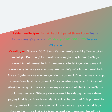
 bahis sitesi
Reklam ve İletişim:
E-mail:
backlinkpaneli@gmail.com
Teams:
forumhizmeti@gmail.com
Whatsapp: 0262 606 0 726
Telegram:
@karabul
Yasal Uyarı:
Sitemiz, 5651 Sayılı Kanun gereğince Bilgi Teknolojileri
ve İletişim Kurumu (BTK) tarafından onaylanmış bir Yer Sağlayıcı
olarak hizmet vermektedir. Bu nedenle, sitedeki içerikleri proaktif
olarak denetleme veya araştırma yükümlülüğümüz bulunmamaktadır.
Ancak, üyelerimiz yazdıkları içeriklerin sorumluluğunu taşımakta olup,
siteye üye olarak bu sorumluluğu kabul etmiş sayılırlar. Bu internet
sitesi, herhangi bir marka, kurum veya şahıs şirketi ile hiçbir bağlantısı
bulunmamaktadır. Sitede yalnızca kendi hazırladığımız makaleler
paylaşılmaktadır. Burada yer alan içerikler haber niteliği taşımamakta
olup, gerçek kurum ve kişiler hakkında paylaşım yapılmamaktadır.
Gerçek kurum ve kişiler ile isim benzerlikleri tamamen tesadüfidir.