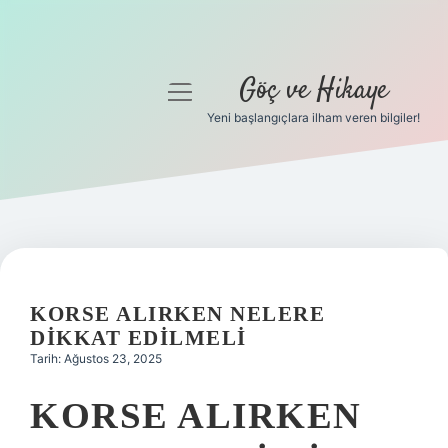
Göç ve Hikaye
menüyü
aç
Yeni başlangıçlara ilham veren bilgiler!
Anasayfa
Gizlilik Politikası
Yasal Uyarı
Hakkımızda
KORSE ALIRKEN NELERE
DIKKAT EDILMELI
Tarih: Ağustos 23, 2025
KORSE ALIRKEN