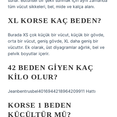
sunar. Bütünsel bir şekil sunmak için aynı zamanda
tüm vücut sikkeleri, bel, mide ve kalça alanı.
XL KORSE KAÇ BEDEN?
Burada XS çok küçük bir vücut, küçük bir gövde,
orta bir vücut, geniş gövde, XL daha geniş bir
vücuttır. Ek olarak, üst diyagramlar ağırlık, bel ve
pelvik boyutlar içerir.
42 BEDEN GIYEN KAÇ
KILO OLUR?
Jeanbentrusbel4016944218964209911 Hattı
KORSE 1 BEDEN
KÜÇÜLTÜR MÜ?