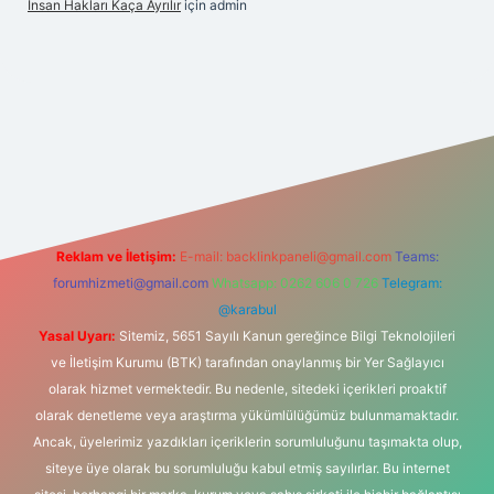
Insan Hakları Kaça Ayrılır
için
admin
ilbet bahis sitesi
Reklam ve İletişim:
E-mail:
backlinkpaneli@gmail.com
Teams:
forumhizmeti@gmail.com
Whatsapp: 0262 606 0 726
Telegram:
@karabul
Yasal Uyarı:
Sitemiz, 5651 Sayılı Kanun gereğince Bilgi Teknolojileri
ve İletişim Kurumu (BTK) tarafından onaylanmış bir Yer Sağlayıcı
olarak hizmet vermektedir. Bu nedenle, sitedeki içerikleri proaktif
olarak denetleme veya araştırma yükümlülüğümüz bulunmamaktadır.
Ancak, üyelerimiz yazdıkları içeriklerin sorumluluğunu taşımakta olup,
siteye üye olarak bu sorumluluğu kabul etmiş sayılırlar. Bu internet