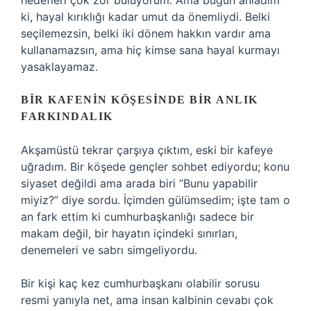
hedefleri çok zor buluyorum. Ama bugün anladım
ki, hayal kırıklığı kadar umut da önemliydi. Belki
seçilemezsin, belki iki dönem hakkın vardır ama
kullanamazsın, ama hiç kimse sana hayal kurmayı
yasaklayamaz.
BIR KAFENIN KÖŞESINDE BIR ANLIK
FARKINDALIK
Akşamüstü tekrar çarşıya çıktım, eski bir kafeye
uğradım. Bir köşede gençler sohbet ediyordu; konu
siyaset değildi ama arada biri “Bunu yapabilir
miyiz?” diye sordu. İçimden gülümsedim; işte tam o
an fark ettim ki cumhurbaşkanlığı sadece bir
makam değil, bir hayatın içindeki sınırları,
denemeleri ve sabrı simgeliyordu.
Bir kişi kaç kez cumhurbaşkanı olabilir sorusu
resmi yanıyla net, ama insan kalbinin cevabı çok