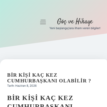
Göç ve Hikaye
menüyü
aç
Yeni başlangıçlara ilham veren bilgiler!
Anasayfa
Gizlilik Politikası
Yasal Uyarı
Hakkımızda
BIR KIŞI KAÇ KEZ
CUMHURBAŞKANI OLABILIR ?
Tarih: Haziran 8, 2026
BIR KIŞI KAÇ KEZ
CUMHURBAŞKANI