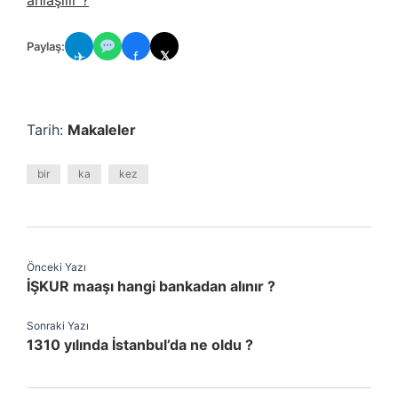
anlaşılır ?
Paylaş:
✈
f
𝕏
Tarih:
Makaleler
bir
ka
kez
Önceki Yazı
İŞKUR maaşı hangi bankadan alınır ?
Sonraki Yazı
1310 yılında İstanbul’da ne oldu ?