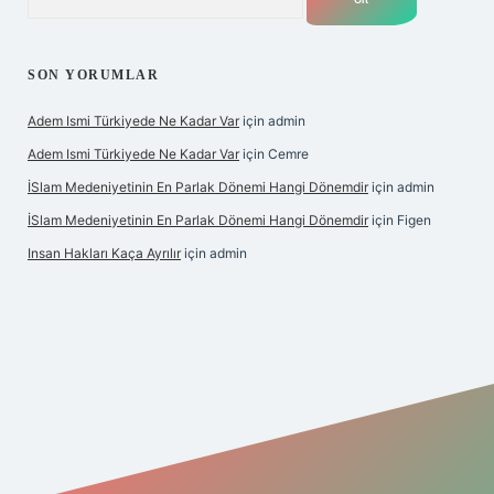
SON YORUMLAR
Adem Ismi Türkiyede Ne Kadar Var
için
admin
Adem Ismi Türkiyede Ne Kadar Var
için
Cemre
İSlam Medeniyetinin En Parlak Dönemi Hangi Dönemdir
için
admin
İSlam Medeniyetinin En Parlak Dönemi Hangi Dönemdir
için
Figen
Insan Hakları Kaça Ayrılır
için
admin
 bahis sitesi