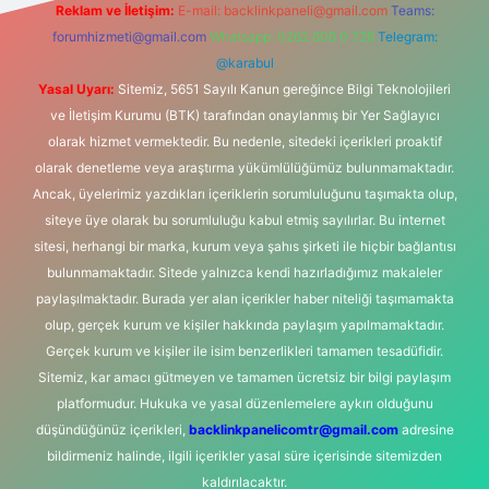
Reklam ve İletişim:
E-mail:
backlinkpaneli@gmail.com
Teams:
forumhizmeti@gmail.com
Whatsapp: 0262 606 0 726
Telegram:
@karabul
Yasal Uyarı:
Sitemiz, 5651 Sayılı Kanun gereğince Bilgi Teknolojileri
ve İletişim Kurumu (BTK) tarafından onaylanmış bir Yer Sağlayıcı
olarak hizmet vermektedir. Bu nedenle, sitedeki içerikleri proaktif
olarak denetleme veya araştırma yükümlülüğümüz bulunmamaktadır.
Ancak, üyelerimiz yazdıkları içeriklerin sorumluluğunu taşımakta olup,
siteye üye olarak bu sorumluluğu kabul etmiş sayılırlar. Bu internet
sitesi, herhangi bir marka, kurum veya şahıs şirketi ile hiçbir bağlantısı
bulunmamaktadır. Sitede yalnızca kendi hazırladığımız makaleler
paylaşılmaktadır. Burada yer alan içerikler haber niteliği taşımamakta
olup, gerçek kurum ve kişiler hakkında paylaşım yapılmamaktadır.
Gerçek kurum ve kişiler ile isim benzerlikleri tamamen tesadüfidir.
Sitemiz, kar amacı gütmeyen ve tamamen ücretsiz bir bilgi paylaşım
platformudur. Hukuka ve yasal düzenlemelere aykırı olduğunu
düşündüğünüz içerikleri,
backlinkpanelicomtr@gmail.com
adresine
bildirmeniz halinde, ilgili içerikler yasal süre içerisinde sitemizden
kaldırılacaktır.