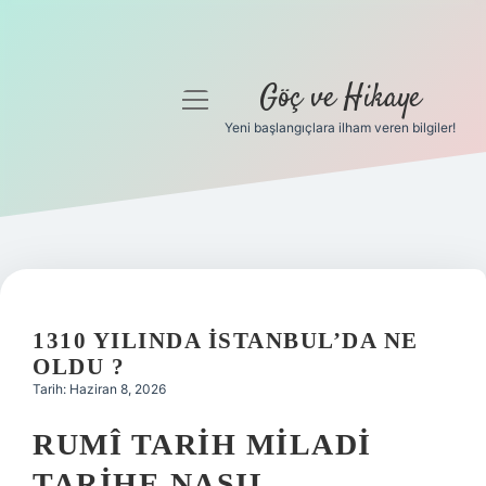
Göç ve Hikaye
menüyü
aç
Yeni başlangıçlara ilham veren bilgiler!
Anasayfa
Gizlilik Politikası
Yasal Uyarı
Hakkımızda
1310 YILINDA İSTANBUL’DA NE
OLDU ?
Tarih: Haziran 8, 2026
RUMÎ TARIH MILADI
TARIHE NASIL