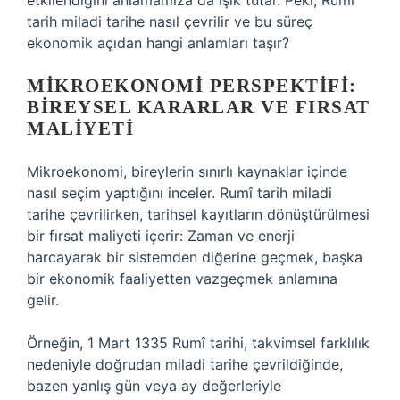
etkilendiğini anlamamıza da ışık tutar. Peki, Rumî
tarih miladi tarihe nasıl çevrilir ve bu süreç
ekonomik açıdan hangi anlamları taşır?
MIKROEKONOMI PERSPEKTIFI:
BIREYSEL KARARLAR VE FIRSAT
MALIYETI
Mikroekonomi, bireylerin sınırlı kaynaklar içinde
nasıl seçim yaptığını inceler. Rumî tarih miladi
tarihe çevrilirken, tarihsel kayıtların dönüştürülmesi
bir fırsat maliyeti içerir: Zaman ve enerji
harcayarak bir sistemden diğerine geçmek, başka
bir ekonomik faaliyetten vazgeçmek anlamına
gelir.
Örneğin, 1 Mart 1335 Rumî tarihi, takvimsel farklılık
nedeniyle doğrudan miladi tarihe çevrildiğinde,
bazen yanlış gün veya ay değerleriyle