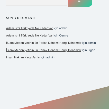
SON YORUMLAR
Adem Ismi Türkiyede Ne Kadar Var
için
admin
Adem Ismi Türkiyede Ne Kadar Var
için
Cemre
İSlam Medeniyetinin En Parlak Dönemi Hangi Dönemdir
için
admin
İSlam Medeniyetinin En Parlak Dönemi Hangi Dönemdir
için
Figen
Insan Hakları Kaça Ayrılır
için
admin
 bahis sitesi