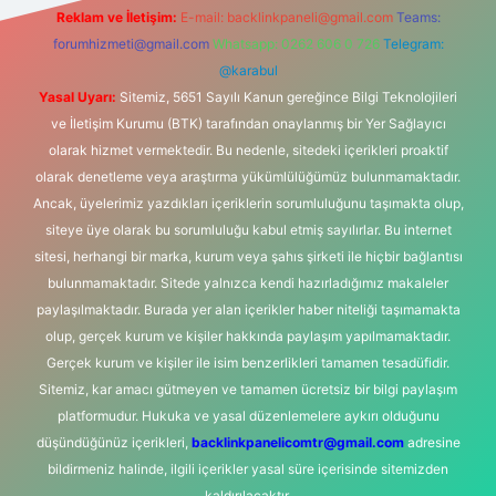
Reklam ve İletişim:
E-mail:
backlinkpaneli@gmail.com
Teams:
forumhizmeti@gmail.com
Whatsapp: 0262 606 0 726
Telegram:
@karabul
Yasal Uyarı:
Sitemiz, 5651 Sayılı Kanun gereğince Bilgi Teknolojileri
ve İletişim Kurumu (BTK) tarafından onaylanmış bir Yer Sağlayıcı
olarak hizmet vermektedir. Bu nedenle, sitedeki içerikleri proaktif
olarak denetleme veya araştırma yükümlülüğümüz bulunmamaktadır.
Ancak, üyelerimiz yazdıkları içeriklerin sorumluluğunu taşımakta olup,
siteye üye olarak bu sorumluluğu kabul etmiş sayılırlar. Bu internet
sitesi, herhangi bir marka, kurum veya şahıs şirketi ile hiçbir bağlantısı
bulunmamaktadır. Sitede yalnızca kendi hazırladığımız makaleler
paylaşılmaktadır. Burada yer alan içerikler haber niteliği taşımamakta
olup, gerçek kurum ve kişiler hakkında paylaşım yapılmamaktadır.
Gerçek kurum ve kişiler ile isim benzerlikleri tamamen tesadüfidir.
Sitemiz, kar amacı gütmeyen ve tamamen ücretsiz bir bilgi paylaşım
platformudur. Hukuka ve yasal düzenlemelere aykırı olduğunu
düşündüğünüz içerikleri,
backlinkpanelicomtr@gmail.com
adresine
bildirmeniz halinde, ilgili içerikler yasal süre içerisinde sitemizden
kaldırılacaktır.