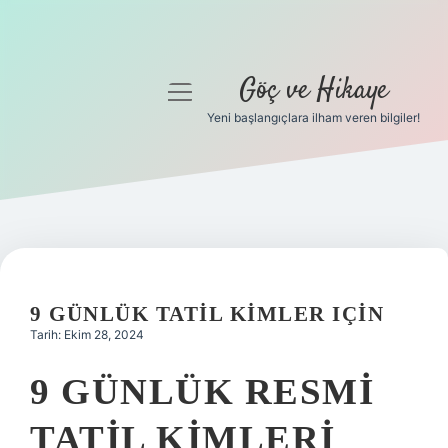
Göç ve Hikaye
menüyü
aç
Yeni başlangıçlara ilham veren bilgiler!
Anasayfa
Gizlilik Politikası
Yasal Uyarı
Hakkımızda
9 GÜNLÜK TATIL KIMLER IÇIN
Tarih: Ekim 28, 2024
9 GÜNLÜK RESMI
TATIL KIMLERI