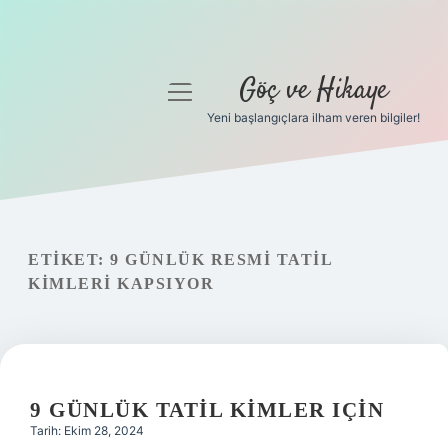
Göç ve Hikaye
menüyü
aç
Yeni başlangıçlara ilham veren bilgiler!
Anasayfa
Gizlilik Politikası
Yasal Uyarı
ETIKET:
9 GÜNLÜK RESMI TATIL
KIMLERI KAPSIYOR
Hakkımızda
9 GÜNLÜK TATIL KIMLER IÇIN
Tarih: Ekim 28, 2024