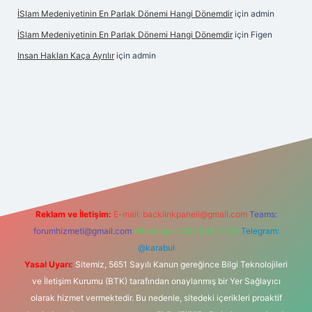
İSlam Medeniyetinin En Parlak Dönemi Hangi Dönemdir
için
admin
İSlam Medeniyetinin En Parlak Dönemi Hangi Dönemdir
için
Figen
Insan Hakları Kaça Ayrılır
için
admin
his sitesi
Reklam ve İletişim:
E-mail:
backlinkpaneli@gmail.com
Teams:
forumhizmeti@gmail.com
Whatsapp: 0262 606 0 726
Telegram:
@karabul
Yasal Uyarı:
Sitemiz, 5651 Sayılı Kanun gereğince Bilgi Teknolojileri
ve İletişim Kurumu (BTK) tarafından onaylanmış bir Yer Sağlayıcı
olarak hizmet vermektedir. Bu nedenle, sitedeki içerikleri proaktif