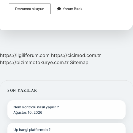
9
Devamını okuyun
Yorum Bırak
Günlük
Tatil
Kimler
Için
https://ilgiliforum.com
https://cicimod.com.tr
https://bizimmotokurye.com.tr
Sitemap
SIDEBAR
SON YAZILAR
Nem kontrolü nasıl yapılır ?
Ağustos 10, 2026
Up hangi platformda ?