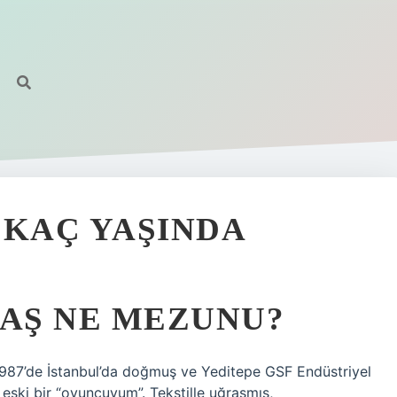
 KAÇ YAŞINDA
AŞ NE MEZUNU?
1987’de İstanbul’da doğmuş ve Yeditepe GSF Endüstriyel
ski bir “oyuncuyum”. Tekstille uğraşmış,