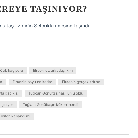
REYE TAŞINIYOR?
taş, İzmir’in Selçuklu ilçesine taşındı.
 Kick kaç para
Elraen kız arkadaşı kim
mı
Elraenin boyu ne kadar
Elraenin gerçek adı ne
fa kaç kişi
Tuğkan Gönültaş nasıl ünlü oldu
aşınıyor
Tuğkan Gönültaşın kökeni nereli
Twitch kapandı mı