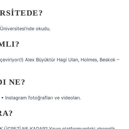
RSITEDE?
Üniversitesi’nde okudu.
MLI?
na çeviriyor(!) Alex Büyüktür Hagi Ulan, Holmes, Beskok –
I NE?
 Instagram fotoğrafları ve videoları.
RA?
CRETİ NE KADAR? Yayın platformundaki abonelik