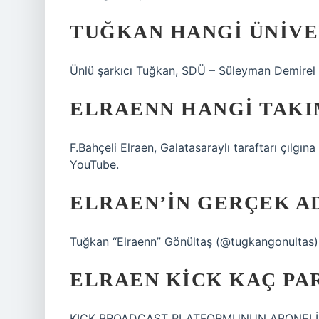
TUĞKAN HANGI ÜNIVE
Ünlü şarkıcı Tuğkan, SDÜ – Süleyman Demirel 
ELRAENN HANGI TAKI
F.Bahçeli Elraen, Galatasaraylı taraftarı çılgı
YouTube.
ELRAEN’IN GERÇEK AD
Tuğkan “Elraenn” Gönültaş (@tugkangonultas) •
ELRAEN KICK KAÇ PA
KICK BROADCAST PLATFORMUNUN ABONELİK Ü