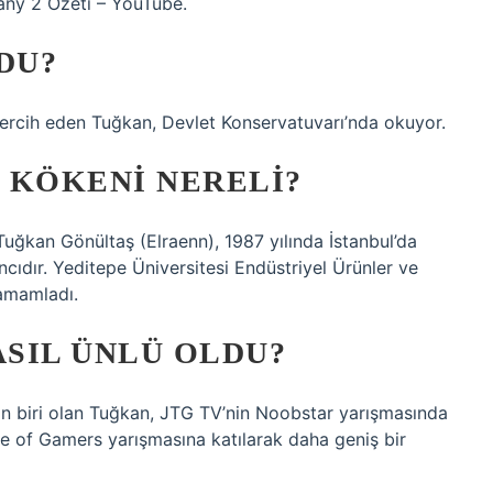
any 2 Özeti – YouTube.
DU?
i tercih eden Tuğkan, Devlet Konservatuvarı’nda okuyor.
 KÖKENI NERELI?
Tuğkan Gönültaş (Elraenn), 1987 yılında İstanbul’da
ıdır. Yeditepe Üniversitesi Endüstriyel Ürünler ve
amamladı.
SIL ÜNLÜ OLDU?
an biri olan Tuğkan, JTG TV’nin Noobstar yarışmasında
se of Gamers yarışmasına katılarak daha geniş bir