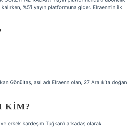
 kalırken, %5’i yayın platformuna gider. Elraenn’in ilk
?
an Gönültaş, asıl adı Elraenn olan, 27 Aralık’ta doğan
I KIM?
i ve erkek kardeşim Tuğkan’ı arkadaş olarak