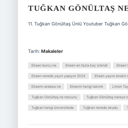
TUĞKAN GÖNÜLTAŞ NE
11. Tuğkan Gönültaş Ünlü Youtuber Tuğkan Gönül
Tarih:
Makaleler
Elraen burcu ne
Elraen en fazla kaç izlendi
Elraen
Elraen nerede yayın yapıyor 2024
Elraen yayını bıraktı 
Elraenn arabası ne
Elraenn hangi takımlı
Limon Tay
Tuğkan Gönültaş ne mezunu
Tuğkan Gönültaş nereye t
Tuğkan hangi üniversitede
Tuğkan nerede okudu