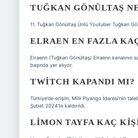
TUĞKAN GÖNÜLTAŞ NE
11. Tuğkan Gönültaş Ünlü Youtuber Tuğkan Gönül
ELRAEN EN FAZLA KAÇ
Elraenn (Tuğkan Gönültaş) Elraenn kanalının sa
başında yer alıyor.
TWITCH KAPANDI MI?
Türkiye’de erişim, Milli Piyango İdaresi’nin ta
Şubat 2024’te kaldırıldı.
LIMON TAYFA KAÇ KIŞ