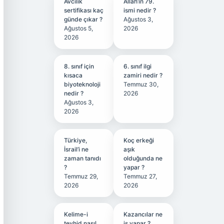
Avcılık
Allah’ın 79.
sertifikası kaç
ismi nedir ?
günde çıkar ?
Ağustos 3,
Ağustos 5,
2026
2026
8. sınıf için
6. sınıf ilgi
kısaca
zamiri nedir ?
biyoteknoloji
Temmuz 30,
nedir ?
2026
Ağustos 3,
2026
Türkiye,
Koç erkeği
İsrail’i ne
aşık
zaman tanıdı
olduğunda ne
?
yapar ?
Temmuz 29,
Temmuz 27,
2026
2026
Kelime-i
Kazancılar ne
tevhid nasıl
iş yapar ?