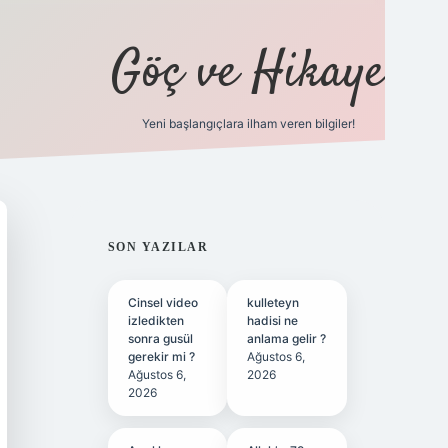
Göç ve Hikaye
Yeni başlangıçlara ilham veren bilgiler!
ilbet bahis sitesi
SIDEBAR
SON YAZILAR
Cinsel video
kulleteyn
izledikten
hadisi ne
sonra gusül
anlama gelir ?
gerekir mi ?
Ağustos 6,
Ağustos 6,
2026
2026