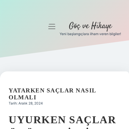
Göç ve Hikaye
menüyü
aç
Yeni başlangıçlara ilham veren bilgiler!
Anasayfa
Gizlilik Politikası
Yasal Uyarı
Hakkımızda
YATARKEN SAÇLAR NASIL
OLMALI
Tarih: Aralık 28, 2024
UYURKEN SAÇLAR