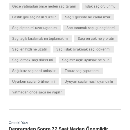
Gece yatmadan önce neden saç taranır
Islak saç örülür mü
Lastik gibi saç nasıl düzelir
Saç 1 gecede ne kadar uzar
Saç dipten mi uzar uçtan mı
Saç taramak saçı gürleştirir mi
Saçı açık bırakmak mı toplamak mı
Saçı en çok ne yıpratır
Saçı en hızlı ne uzatır
Saçı ıslak bırakmak saçı döker mi
Saçı örmek saçı döker mi
Saçımız açık uyursak ne olur
Sağlıksız saç nasıl anlaşılır
Topuz saçı yıpratır mı
Uyurken saçlar örülmeli mi
Uyuyan saçlar nasıl uyandırılır
Yatmadan önce saça ne yapılır
Önceki Yazı
Depremden Sonra 72 Saat Neden Önemlidir