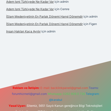
Adem Ismi Türkiyede Ne Kadar Var
için
admin
Adem Ismi Türkiyede Ne Kadar Var
için
Cemre
İSlam Medeniyetinin En Parlak Dönemi Hangi Dönemdir
için
admin
İSlam Medeniyetinin En Parlak Dönemi Hangi Dönemdir
için
Figen
Insan Hakları Kaça Ayrılır
için
admin
 bahis sitesi
Reklam ve İletişim:
E-mail:
backlinkpaneli@gmail.com
Teams:
forumhizmeti@gmail.com
Whatsapp: 0262 606 0 726
Telegram:
@karabul
Yasal Uyarı:
Sitemiz, 5651 Sayılı Kanun gereğince Bilgi Teknolojileri