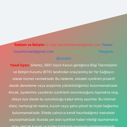
lbet bahis sitesi
Reklam ve İletişim:
E-mail:
backlinkpaneli@gmail.com
Teams:
forumhizmeti@gmail.com
Whatsapp: 0262 606 0 726
Telegram:
@karabul
Yasal Uyarı:
Sitemiz, 5651 Sayılı Kanun gereğince Bilgi Teknolojileri
ve İletişim Kurumu (BTK) tarafından onaylanmış bir Yer Sağlayıcı
olarak hizmet vermektedir. Bu nedenle, sitedeki içerikleri proaktif
olarak denetleme veya araştırma yükümlülüğümüz bulunmamaktadır.
Ancak, üyelerimiz yazdıkları içeriklerin sorumluluğunu taşımakta olup,
siteye üye olarak bu sorumluluğu kabul etmiş sayılırlar. Bu internet
sitesi, herhangi bir marka, kurum veya şahıs şirketi ile hiçbir bağlantısı
bulunmamaktadır. Sitede yalnızca kendi hazırladığımız makaleler
paylaşılmaktadır. Burada yer alan içerikler haber niteliği taşımamakta
olup, gerçek kurum ve kişiler hakkında paylaşım yapılmamaktadır.