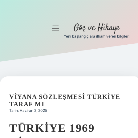
Göç ve Hikaye
menüyü
aç
Yeni başlangıçlara ilham veren bilgiler!
Anasayfa
Gizlilik Politikası
Yasal Uyarı
Hakkımızda
VIYANA SÖZLEŞMESI TÜRKIYE
TARAF MI
Tarih: Haziran 2, 2025
TÜRKIYE 1969