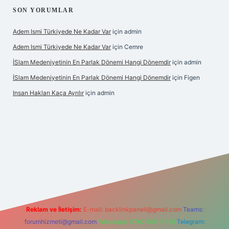
SON YORUMLAR
Adem Ismi Türkiyede Ne Kadar Var
için
admin
Adem Ismi Türkiyede Ne Kadar Var
için
Cemre
İSlam Medeniyetinin En Parlak Dönemi Hangi Dönemdir
için
admin
İSlam Medeniyetinin En Parlak Dönemi Hangi Dönemdir
için
Figen
Insan Hakları Kaça Ayrılır
için
admin
i
Reklam ve İletişim:
E-mail:
backlinkpaneli@gmail.com
Teams:
forumhizmeti@gmail.com
Whatsapp: 0262 606 0 726
Telegram: