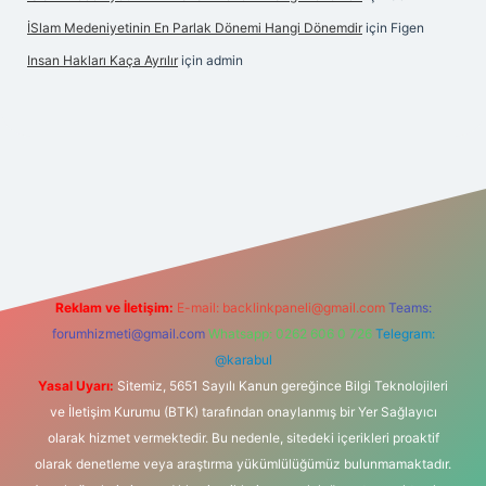
İSlam Medeniyetinin En Parlak Dönemi Hangi Dönemdir
için
Figen
Insan Hakları Kaça Ayrılır
için
admin
his sitesi
Reklam ve İletişim:
E-mail:
backlinkpaneli@gmail.com
Teams:
forumhizmeti@gmail.com
Whatsapp: 0262 606 0 726
Telegram:
@karabul
Yasal Uyarı:
Sitemiz, 5651 Sayılı Kanun gereğince Bilgi Teknolojileri
ve İletişim Kurumu (BTK) tarafından onaylanmış bir Yer Sağlayıcı
olarak hizmet vermektedir. Bu nedenle, sitedeki içerikleri proaktif
olarak denetleme veya araştırma yükümlülüğümüz bulunmamaktadır.