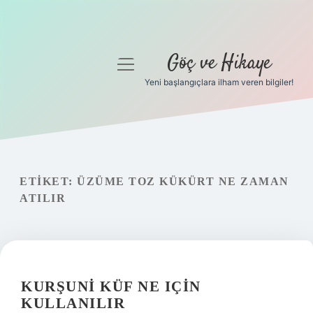
Göç ve Hikaye
menüyü
aç
Yeni başlangıçlara ilham veren bilgiler!
Anasayfa
Gizlilik Politikası
Yasal Uyarı
ETIKET:
ÜZÜME TOZ KÜKÜRT NE ZAMAN
ATILIR
Hakkımızda
KURŞUNI KÜF NE IÇIN
KULLANILIR