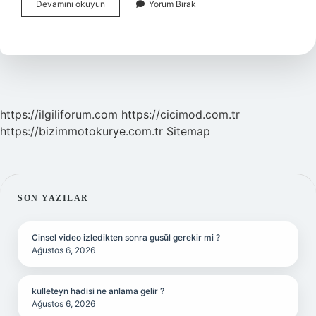
Kurşuni
Devamını okuyun
Yorum Bırak
Küf
Ne
Için
Kullanılır
https://ilgiliforum.com
https://cicimod.com.tr
https://bizimmotokurye.com.tr
Sitemap
SIDEBAR
SON YAZILAR
Cinsel video izledikten sonra gusül gerekir mi ?
Ağustos 6, 2026
kulleteyn hadisi ne anlama gelir ?
Ağustos 6, 2026