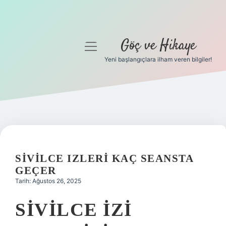
Göç ve Hikaye
menüyü
aç
Yeni başlangıçlara ilham veren bilgiler!
Anasayfa
Gizlilik Politikası
Yasal Uyarı
Hakkımızda
SIVILCE IZLERI KAÇ SEANSTA
GEÇER
Tarih: Ağustos 26, 2025
SIVILCE IZI