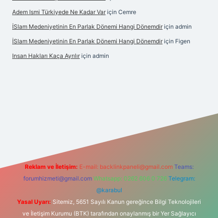
Adem Ismi Türkiyede Ne Kadar Var
için
Cemre
İSlam Medeniyetinin En Parlak Dönemi Hangi Dönemdir
için
admin
İSlam Medeniyetinin En Parlak Dönemi Hangi Dönemdir
için
Figen
Insan Hakları Kaça Ayrılır
için
admin
 bahis sitesi
Reklam ve İletişim:
E-mail:
backlinkpaneli@gmail.com
Teams:
forumhizmeti@gmail.com
Whatsapp: 0262 606 0 726
Telegram:
@karabul
Yasal Uyarı:
Sitemiz, 5651 Sayılı Kanun gereğince Bilgi Teknolojileri
ve İletişim Kurumu (BTK) tarafından onaylanmış bir Yer Sağlayıcı