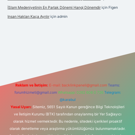
İSlam Medeniyetinin En Parlak Dönemi Hangi Dönemdir
için
Figen
Insan Hakları Kaça Ayrılır
için
admin
 bahis sitesi
Reklam ve İletişim:
E-mail:
backlinkpaneli@gmail.com
Teams:
forumhizmeti@gmail.com
Whatsapp: 0262 606 0 726
Telegram:
@karabul
Yasal Uyarı:
Sitemiz, 5651 Sayılı Kanun gereğince Bilgi Teknolojileri
ve İletişim Kurumu (BTK) tarafından onaylanmış bir Yer Sağlayıcı
olarak hizmet vermektedir. Bu nedenle, sitedeki içerikleri proaktif
olarak denetleme veya araştırma yükümlülüğümüz bulunmamaktadır.