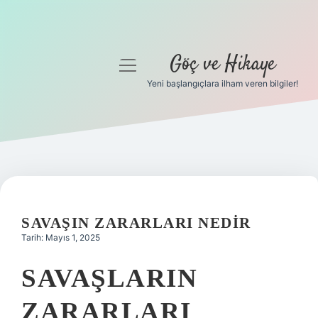
Göç ve Hikaye
menüyü
aç
Yeni başlangıçlara ilham veren bilgiler!
Anasayfa
Gizlilik Politikası
Yasal Uyarı
Hakkımızda
SAVAŞIN ZARARLARI NEDIR
Tarih: Mayıs 1, 2025
SAVAŞLARIN
ZARARLARI