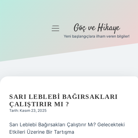
Göç ve Hikaye
menüyü
aç
Yeni başlangıçlara ilham veren bilgiler!
Anasayfa
Gizlilik Politikası
Yasal Uyarı
Hakkımızda
SARI LEBLEBI BAĞIRSAKLARI
ÇALIŞTIRIR MI ?
Tarih: Kasım 23, 2025
Sarı Leblebi Bağırsakları Çalıştırır Mı? Gelecekteki
Etkileri Üzerine Bir Tartışma