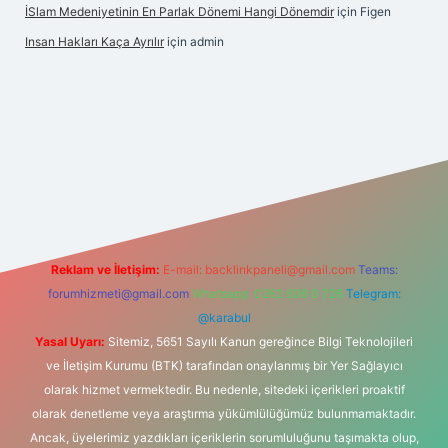
İSlam Medeniyetinin En Parlak Dönemi Hangi Dönemdir
için
Figen
Insan Hakları Kaça Ayrılır
için
admin
i
Reklam ve İletişim:
E-mail:
backlinkpaneli@gmail.com
Teams:
forumhizmeti@gmail.com
Whatsapp: 0262 606 0 726
Telegram:
@karabul
Yasal Uyarı:
Sitemiz, 5651 Sayılı Kanun gereğince Bilgi Teknolojileri
ve İletişim Kurumu (BTK) tarafından onaylanmış bir Yer Sağlayıcı
olarak hizmet vermektedir. Bu nedenle, sitedeki içerikleri proaktif
olarak denetleme veya araştırma yükümlülüğümüz bulunmamaktadır.
Ancak, üyelerimiz yazdıkları içeriklerin sorumluluğunu taşımakta olup,