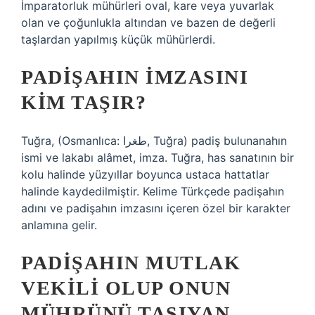
İmparatorluk mühürleri oval, kare veya yuvarlak
olan ve çoğunlukla altından ve bazen de değerli
taşlardan yapılmış küçük mühürlerdi.
PADIŞAHIN IMZASINI
KIM TAŞIR?
Tuğra, (Osmanlıca: طغرا, Tuğra) padiş bulunanahın
ismi ve lakabı alâmet, imza. Tuğra, has sanatının bir
kolu halinde yüzyıllar boyunca ustaca hattatlar
halinde kaydedilmiştir. Kelime Türkçede padişahın
adını ve padişahın imzasını içeren özel bir karakter
anlamına gelir.
PADIŞAHIN MUTLAK
VEKILI OLUP ONUN
MÜHRÜNÜ TAŞIYAN