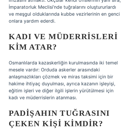
imzasını atmaktı. Okçular kendi ofislerinin yanı sıra,
İmparatorluk Meclisi’nde tuğralarını oluştururlardı
ve meşgul olduklarında kubbe vezirlerinin en genci
onlara yardım ederdi.
KADI VE MÜDERRISLERI
KIM ATAR?
Osmanlılarda kazaskerliğin kurulmasında iki temel
mesele vardır: Orduda askerler arasındaki
anlaşmazlıkları çözmek ve miras taksimi için bir
hakime ihtiyaç duyulması, ayrıca kazanın işleyişi,
eğitim işleri ve diğer ilgili işlerin yürütülmesi için
kadı ve müderrislerin atanması.
PADIŞAHIN TUĞRASINI
ÇEKEN KIŞI KIMDIR?