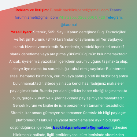
Reklam ve İletişim:
E-mail:
backlinkpaneli@gmail.com
Teams:
forumhizmeti@gmail.com
Whatsapp: 0262 606 0 726
Telegram:
@karabul
Yasal Uyarı:
Sitemiz, 5651 Sayılı Kanun gereğince Bilgi Teknolojileri
ve İletişim Kurumu (BTK) tarafından onaylanmış bir Yer Sağlayıcı
olarak hizmet vermektedir. Bu nedenle, sitedeki içerikleri proaktif
olarak denetleme veya araştırma yükümlülüğümüz bulunmamaktadır.
Ancak, üyelerimiz yazdıkları içeriklerin sorumluluğunu taşımakta olup,
siteye üye olarak bu sorumluluğu kabul etmiş sayılırlar. Bu internet
sitesi, herhangi bir marka, kurum veya şahıs şirketi ile hiçbir bağlantısı
bulunmamaktadır. Sitede yalnızca kendi hazırladığımız makaleler
paylaşılmaktadır. Burada yer alan içerikler haber niteliği taşımamakta
olup, gerçek kurum ve kişiler hakkında paylaşım yapılmamaktadır.
Gerçek kurum ve kişiler ile isim benzerlikleri tamamen tesadüfidir.
Sitemiz, kar amacı gütmeyen ve tamamen ücretsiz bir bilgi paylaşım
platformudur. Hukuka ve yasal düzenlemelere aykırı olduğunu
düşündüğünüz içerikleri,
backlinkpanelicomtr@gmail.com
adresine
bildirmeniz halinde, ilgili içerikler yasal süre içerisinde sitemizden