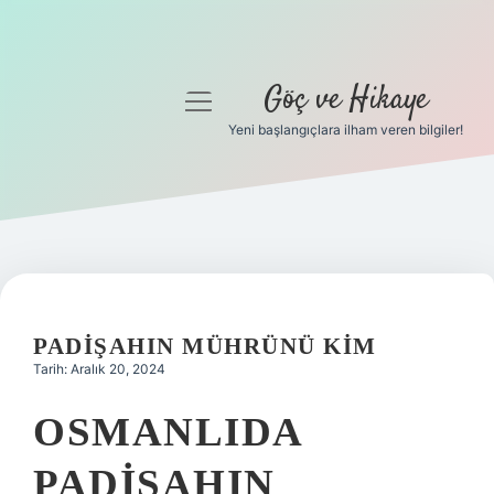
Göç ve Hikaye
menüyü
aç
Yeni başlangıçlara ilham veren bilgiler!
Anasayfa
Gizlilik Politikası
Yasal Uyarı
Hakkımızda
PADIŞAHIN MÜHRÜNÜ KIM
Tarih: Aralık 20, 2024
OSMANLIDA
PADIŞAHIN