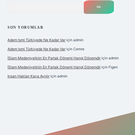
Arama
SON YORUMLAR
Adem Ismi Türkiyede Ne Kadar Var
için
admin
Adem Ismi Türkiyede Ne Kadar Var
için
Cemre
İSlam Medeniyetinin En Parlak Dönemi Hangi Dönemdir
için
admin
İSlam Medeniyetinin En Parlak Dönemi Hangi Dönemdir
için
Figen
Insan Hakları Kaça Ayrılır
için
admin
t bahis sitesi