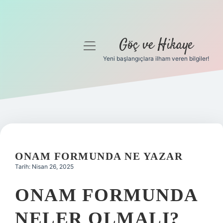
Göç ve Hikaye
menüyü
aç
Yeni başlangıçlara ilham veren bilgiler!
Anasayfa
Gizlilik Politikası
Yasal Uyarı
Hakkımızda
ONAM FORMUNDA NE YAZAR
Tarih: Nisan 26, 2025
ONAM FORMUNDA
NELER OLMALI?