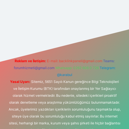
si
Reklam ve İletişim:
E-mail:
backlinkpaneli@gmail.com
Teams:
forumhizmeti@gmail.com
Whatsapp: 0262 606 0 726
Telegram:
@karabul
Yasal Uyarı:
Sitemiz, 5651 Sayılı Kanun gereğince Bilgi Teknolojileri
ve İletişim Kurumu (BTK) tarafından onaylanmış bir Yer Sağlayıcı
olarak hizmet vermektedir. Bu nedenle, sitedeki içerikleri proaktif
olarak denetleme veya araştırma yükümlülüğümüz bulunmamaktadır.
Ancak, üyelerimiz yazdıkları içeriklerin sorumluluğunu taşımakta olup,
siteye üye olarak bu sorumluluğu kabul etmiş sayılırlar. Bu internet
sitesi, herhangi bir marka, kurum veya şahıs şirketi ile hiçbir bağlantısı