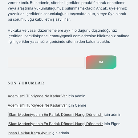
vermektedir. Bu nedenle, sitedeki içerikleri proaktif olarak denetleme
veya araştırma yükümlülüğümüz bulunmamaktadır. Ancak, üyelerimiz
yazdıkları içeriklerin sorumluluğunu taşımakta olup, siteye üye olarak
bu sorumluluğu kabul etmiş sayılırlar.
Hukuka ve yasal düzenlemelere aykırı olduğunu düşündüğünüz
içerikleri,
backlinkpanelicomtr@gmail.com
adresine bildirmeniz halinde,
ilgili içerikler yasal süre içerisinde sitemizden kaldırılacaktır.
Arama
SON YORUMLAR
Adem Ismi Türkiyede Ne Kadar Var
için
admin
Adem Ismi Türkiyede Ne Kadar Var
için
Cemre
İSlam Medeniyetinin En Parlak Dönemi Hangi Dönemdir
için
admin
İSlam Medeniyetinin En Parlak Dönemi Hangi Dönemdir
için
Figen
Insan Hakları Kaça Ayrılır
için
admin