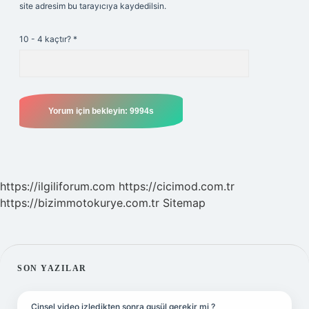
site adresim bu tarayıcıya kaydedilsin.
10 - 4 kaçtır?
*
https://ilgiliforum.com
https://cicimod.com.tr
https://bizimmotokurye.com.tr
Sitemap
SIDEBAR
SON YAZILAR
Cinsel video izledikten sonra gusül gerekir mi ?