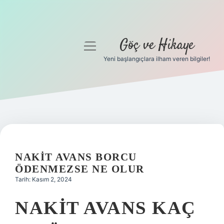
Göç ve Hikaye
menüyü
aç
Yeni başlangıçlara ilham veren bilgiler!
Anasayfa
Gizlilik Politikası
Yasal Uyarı
Hakkımızda
NAKIT AVANS BORCU
ÖDENMEZSE NE OLUR
Tarih: Kasım 2, 2024
NAKIT AVANS KAÇ