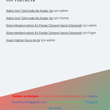
SON YORUMLAR
Adem Ismi Türkiyede Ne Kadar Var
için
admin
Adem Ismi Türkiyede Ne Kadar Var
için
Cemre
İSlam Medeniyetinin En Parlak Dönemi Hangi Dönemdir
için
admin
İSlam Medeniyetinin En Parlak Dönemi Hangi Dönemdir
için
Figen
Insan Hakları Kaça Ayrılır
için
admin
 bahis sitesi
Reklam ve İletişim:
E-mail:
backlinkpaneli@gmail.com
Teams:
forumhizmeti@gmail.com
Whatsapp: 0262 606 0 726
Telegram:
@karabul