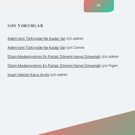
Arama
SON YORUMLAR
Adem Ismi Türkiyede Ne Kadar Var
için
admin
Adem Ismi Türkiyede Ne Kadar Var
için
Cemre
İSlam Medeniyetinin En Parlak Dönemi Hangi Dönemdir
için
admin
İSlam Medeniyetinin En Parlak Dönemi Hangi Dönemdir
için
Figen
Insan Hakları Kaça Ayrılır
için
admin
et bahis sitesi