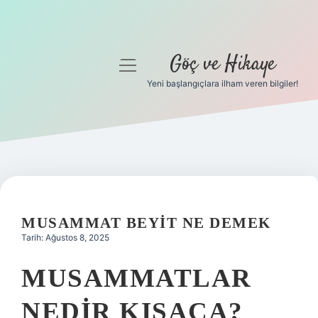
Göç ve Hikaye
menüyü
aç
Yeni başlangıçlara ilham veren bilgiler!
Anasayfa
Gizlilik Politikası
Yasal Uyarı
Hakkımızda
MUSAMMAT BEYIT NE DEMEK
Tarih: Ağustos 8, 2025
MUSAMMATLAR
NEDIR KISACA?