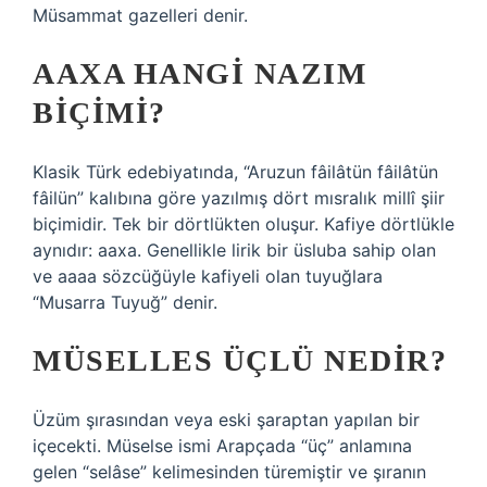
Müsammat gazelleri denir.
AAXA HANGI NAZIM
BIÇIMI?
Klasik Türk edebiyatında, “Aruzun fâilâtün fâilâtün
fâilün” kalıbına göre yazılmış dört mısralık millî şiir
biçimidir. Tek bir dörtlükten oluşur. Kafiye dörtlükle
aynıdır: aaxa. Genellikle lirik bir üsluba sahip olan
ve aaaa sözcüğüyle kafiyeli olan tuyuğlara
“Musarra Tuyuğ” denir.
MÜSELLES ÜÇLÜ NEDIR?
Üzüm şırasından veya eski şaraptan yapılan bir
içecekti. Müselse ismi Arapçada “üç” anlamına
gelen “selâse” kelimesinden türemiştir ve şıranın