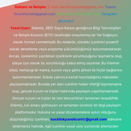
Reklam ve İletişim:
E-mail:
backlinkpaneli@gmail.com
Teams:
forumhizmeti@gmail.com
Whatsapp: 0262 606 0 726
Telegram:
@karabul
Yasal Uyarı:
Sitemiz, 5651 Sayılı Kanun gereğince Bilgi Teknolojileri
ve İletişim Kurumu (BTK) tarafından onaylanmış bir Yer Sağlayıcı
olarak hizmet vermektedir. Bu nedenle, sitedeki içerikleri proaktif
olarak denetleme veya araştırma yükümlülüğümüz bulunmamaktadır.
Ancak, üyelerimiz yazdıkları içeriklerin sorumluluğunu taşımakta olup,
siteye üye olarak bu sorumluluğu kabul etmiş sayılırlar. Bu internet
sitesi, herhangi bir marka, kurum veya şahıs şirketi ile hiçbir bağlantısı
bulunmamaktadır. Sitede yalnızca kendi hazırladığımız makaleler
paylaşılmaktadır. Burada yer alan içerikler haber niteliği taşımamakta
olup, gerçek kurum ve kişiler hakkında paylaşım yapılmamaktadır.
Gerçek kurum ve kişiler ile isim benzerlikleri tamamen tesadüfidir.
Sitemiz, kar amacı gütmeyen ve tamamen ücretsiz bir bilgi paylaşım
platformudur. Hukuka ve yasal düzenlemelere aykırı olduğunu
düşündüğünüz içerikleri,
backlinkpanelicomtr@gmail.com
adresine
bildirmeniz halinde, ilgili içerikler yasal süre içerisinde sitemizden