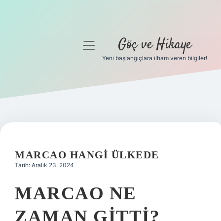
Göç ve Hikaye
menüyü
aç
Yeni başlangıçlara ilham veren bilgiler!
Anasayfa
Gizlilik Politikası
Yasal Uyarı
Hakkımızda
MARCAO HANGI ÜLKEDE
Tarih: Aralık 23, 2024
MARCAO NE
ZAMAN GITTI?