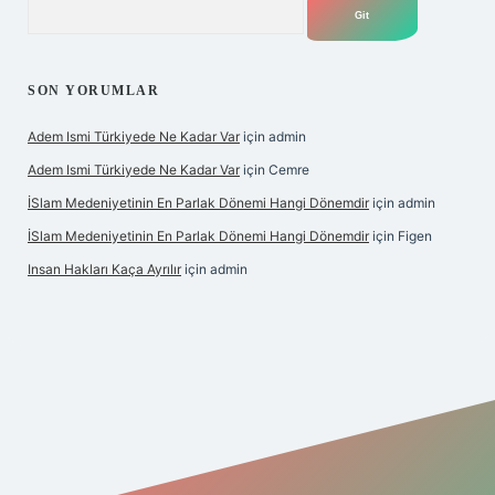
SON YORUMLAR
Adem Ismi Türkiyede Ne Kadar Var
için
admin
Adem Ismi Türkiyede Ne Kadar Var
için
Cemre
İSlam Medeniyetinin En Parlak Dönemi Hangi Dönemdir
için
admin
İSlam Medeniyetinin En Parlak Dönemi Hangi Dönemdir
için
Figen
Insan Hakları Kaça Ayrılır
için
admin
et bahis sitesi