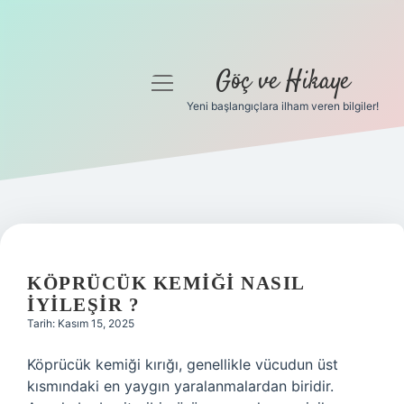
Göç ve Hikaye
menüyü
aç
Yeni başlangıçlara ilham veren bilgiler!
Anasayfa
Gizlilik Politikası
Yasal Uyarı
Hakkımızda
KÖPRÜCÜK KEMIĞI NASIL
IYILEŞIR ?
Tarih: Kasım 15, 2025
Köprücük kemiği kırığı, genellikle vücudun üst
kısmındaki en yaygın yaralanmalardan biridir.