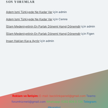
SON YORUMLAR
Adem Ismi Türkiyede Ne Kadar Var
için
admin
Adem Ismi Türkiyede Ne Kadar Var
için
Cemre
İSlam Medeniyetinin En Parlak Dönemi Hangi Dönemdir
için
admin
İSlam Medeniyetinin En Parlak Dönemi Hangi Dönemdir
için
Figen
Insan Hakları Kaça Ayrılır
için
admin
lbet bahis sitesi
Reklam ve İletişim:
E-mail:
backlinkpaneli@gmail.com
Teams:
forumhizmeti@gmail.com
Whatsapp: 0262 606 0 726
Telegram:
@karabul