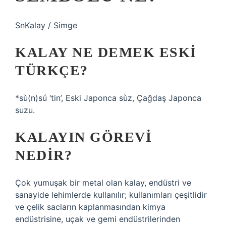
SnKalay / Simge
KALAY NE DEMEK ESKI
TÜRKÇE?
*sù(n)sú ‘tin’, Eski Japonca sùz, Çağdaş Japonca
suzu.
KALAYIN GÖREVI
NEDIR?
Çok yumuşak bir metal olan kalay, endüstri ve
sanayide lehimlerde kullanılır; kullanımları çeşitlidir
ve çelik sacların kaplanmasından kimya
endüstrisine, uçak ve gemi endüstrilerinden