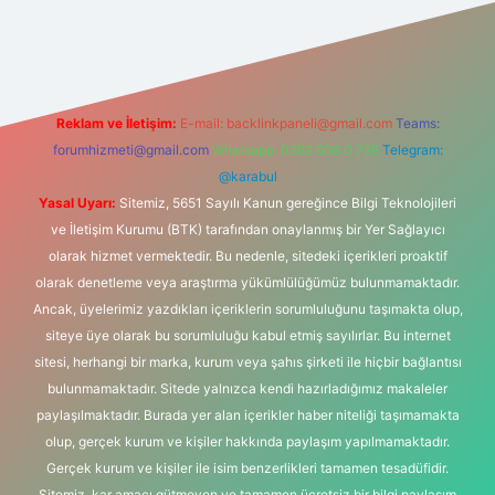
bet bahis sitesi
Reklam ve İletişim:
E-mail:
backlinkpaneli@gmail.com
Teams:
forumhizmeti@gmail.com
Whatsapp: 0262 606 0 726
Telegram:
@karabul
Yasal Uyarı:
Sitemiz, 5651 Sayılı Kanun gereğince Bilgi Teknolojileri
ve İletişim Kurumu (BTK) tarafından onaylanmış bir Yer Sağlayıcı
olarak hizmet vermektedir. Bu nedenle, sitedeki içerikleri proaktif
olarak denetleme veya araştırma yükümlülüğümüz bulunmamaktadır.
Ancak, üyelerimiz yazdıkları içeriklerin sorumluluğunu taşımakta olup,
siteye üye olarak bu sorumluluğu kabul etmiş sayılırlar. Bu internet
sitesi, herhangi bir marka, kurum veya şahıs şirketi ile hiçbir bağlantısı
bulunmamaktadır. Sitede yalnızca kendi hazırladığımız makaleler
paylaşılmaktadır. Burada yer alan içerikler haber niteliği taşımamakta
olup, gerçek kurum ve kişiler hakkında paylaşım yapılmamaktadır.
Gerçek kurum ve kişiler ile isim benzerlikleri tamamen tesadüfidir.
Sitemiz, kar amacı gütmeyen ve tamamen ücretsiz bir bilgi paylaşım