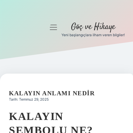
Göç ve Hikaye
menüyü
aç
Yeni başlangıçlara ilham veren bilgiler!
Anasayfa
Gizlilik Politikası
Yasal Uyarı
Hakkımızda
KALAYIN ANLAMI NEDIR
Tarih: Temmuz 29, 2025
KALAYIN
SEMBOLU NE?