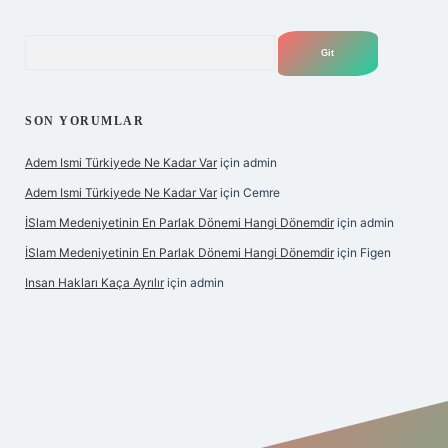
Arama
SON YORUMLAR
Adem Ismi Türkiyede Ne Kadar Var
için
admin
Adem Ismi Türkiyede Ne Kadar Var
için
Cemre
İSlam Medeniyetinin En Parlak Dönemi Hangi Dönemdir
için
admin
İSlam Medeniyetinin En Parlak Dönemi Hangi Dönemdir
için
Figen
Insan Hakları Kaça Ayrılır
için
admin
 bahis sitesi