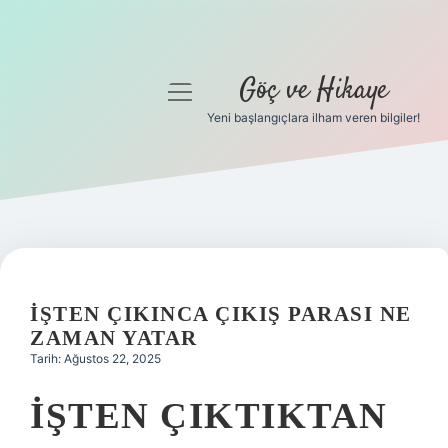
Göç ve Hikaye
menüyü
aç
Yeni başlangıçlara ilham veren bilgiler!
Anasayfa
Gizlilik Politikası
Yasal Uyarı
Hakkımızda
İŞTEN ÇIKINCA ÇIKIŞ PARASI NE
ZAMAN YATAR
Tarih: Ağustos 22, 2025
İŞTEN ÇIKTIKTAN