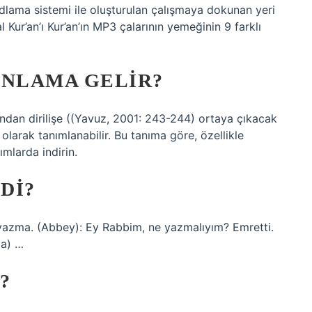
dlama sistemi ile oluşturulan çalışmaya dokunan yeri
 Kur’an’ı Kur’an’ın MP3 çalarının yemeğinin 9 farklı
ANLAMA GELIR?
cından dirilişe ((Yavuz, 2001: 243-244) ortaya çıkacak
olarak tanımlanabilir. Bu tanıma göre, özellikle
ımlarda indirin.
DI?
 yazma. (Abbey): Ey Rabbim, ne yazmalıyım? Emretti.
da) …
?