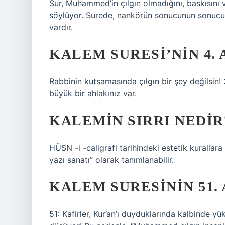
Sur, Muhammed’in çılgın olmadığını, baskısını
söylüyor. Surede, nankörün sonucunun sonucunu
vardır.
KALEM SURESI’NIN 4.
Rabbinin kutsamasında çılgın bir şey değilsin! 3
büyük bir ahlakınız var.
KALEMIN SIRRI NEDIR
HÜSN -i -caligrafi tarihindeki estetik kurallara
yazı sanatı” olarak tanımlanabilir.
KALEM SURESININ 51. 
51: Kafirler, Kur’an’ı duyduklarında kalbinde 