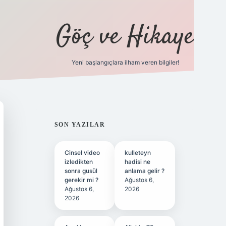
Göç ve Hikaye
Yeni başlangıçlara ilham veren bilgiler!
ilbet bahis sitesi
SIDEBAR
SON YAZILAR
Cinsel video
kulleteyn
izledikten
hadisi ne
sonra gusül
anlama gelir ?
gerekir mi ?
Ağustos 6,
Ağustos 6,
2026
2026