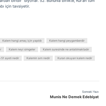
an biridir” diyorlar. 52: Bununla birlikte, Kur’an tüm
abı için tavsiyetir.
Kalem hangi amaç için yapıldı
Kalem hangi peygamberdir
r
Kalem neyi simgeler
Kalem suresinde ne anlatılmaktadır
 51 ayeti nedir
Kalemin sırrı nedir
Kuran okuyan kalem nedir
Sonraki Yazı
Munis Ne Demek Edebiyat