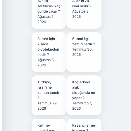
Avcılık
Allah’ın 79.
sertifikası kaç
ismi nedir ?
günde çıkar ?
Ağustos 3,
Ağustos 5,
2026
2026
8. sınıf için
6. sınıf ilgi
kısaca
zamiri nedir ?
biyoteknoloji
Temmuz 30,
nedir ?
2026
Ağustos 3,
2026
Türkiye,
Koç erkeği
İsrail’i ne
aşık
zaman tanıdı
olduğunda ne
?
yapar ?
Temmuz 29,
Temmuz 27,
2026
2026
Kelime-i
Kazancılar ne
tevhid nasıl
iş yapar ?