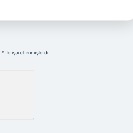
r
*
ile işaretlenmişlerdir