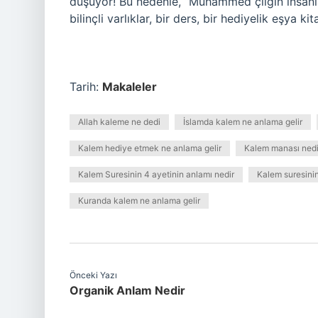
düşüyor! Bu nedenle, “Muhammed çılgın insanlard
bilinçli varlıklar, bir ders, bir hediyelik eşya kit
Tarih:
Makaleler
Allah kaleme ne dedi
İslamda kalem ne anlama gelir
Kalem hediye etmek ne anlama gelir
Kalem manası nedi
Kalem Suresinin 4 ayetinin anlamı nedir
Kalem suresinin
Kuranda kalem ne anlama gelir
Önceki Yazı
Organik Anlam Nedir