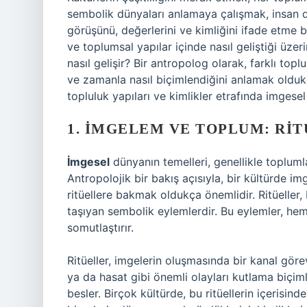
sembolik dünyaları anlamaya çalışmak, insan do
görüşünü, değerlerini ve kimliğini ifade etme biçi
ve toplumsal yapılar içinde nasıl geliştiği üze
nasıl gelişir? Bir antropolog olarak, farklı topl
ve zamanla nasıl biçimlendiğini anlamak oldukça 
topluluk yapıları ve kimlikler etrafında imgesel
1. İMGELEM VE TOPLUM: RI
İmgesel
dünyanın temelleri, genellikle toplumla
Antropolojik bir bakış açısıyla, bir kültürde im
ritüellere bakmak oldukça önemlidir. Ritüeller, 
taşıyan sembolik eylemlerdir. Bu eylemler, hem
somutlaştırır.
Ritüeller, imgelerin oluşmasında bir kanal gö
ya da hasat gibi önemli olayları kutlama biçiml
besler. Birçok kültürde, bu ritüellerin içerisind