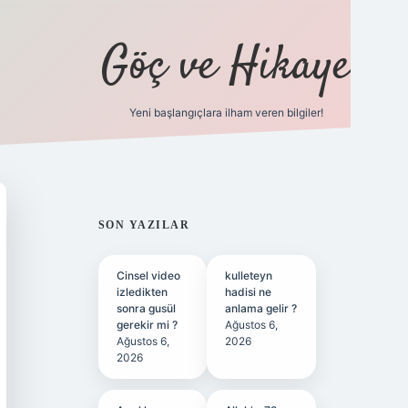
Göç ve Hikaye
Yeni başlangıçlara ilham veren bilgiler!
ilbet bahis sitesi
SIDEBAR
SON YAZILAR
Cinsel video
kulleteyn
izledikten
hadisi ne
sonra gusül
anlama gelir ?
gerekir mi ?
Ağustos 6,
Ağustos 6,
2026
2026