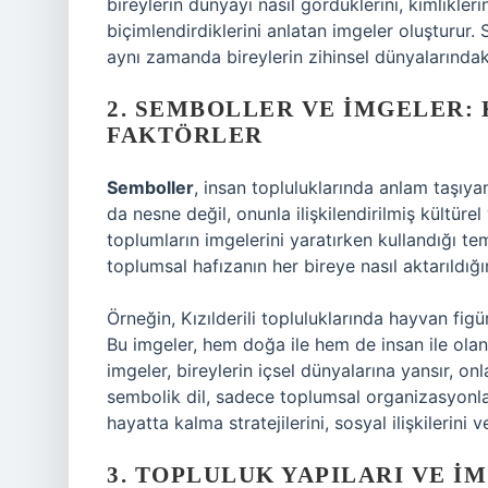
bireylerin dünyayı nasıl gördüklerini, kimliklerin
biçimlendirdiklerini anlatan imgeler oluşturur.
aynı zamanda bireylerin zihinsel dünyalarındaki
2. SEMBOLLER VE İMGELER: 
FAKTÖRLER
Semboller
, insan topluluklarında anlam taşıyan
da nesne değil, onunla ilişkilendirilmiş kültüre
toplumların imgelerini yaratırken kullandığı tem
toplumsal hafızanın her bireye nasıl aktarıldığını
Örneğin, Kızılderili topluluklarında hayvan figür
Bu imgeler, hem doğa ile hem de insan ile olan 
imgeler, bireylerin içsel dünyalarına yansır, on
sembolik dil, sadece toplumsal organizasyonla
hayatta kalma stratejilerini, sosyal ilişkilerini 
3. TOPLULUK YAPILARI VE İ