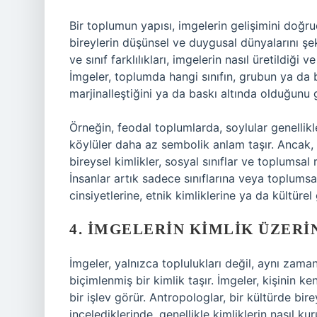
Bir toplumun yapısı, imgelerin gelişimini doğru
bireylerin düşünsel ve duygusal dünyalarını şekil
ve sınıf farklılıkları, imgelerin nasıl üretildiği v
İmgeler, toplumda hangi sınıfın, grubun ya da 
marjinalleştiğini ya da baskı altında olduğunu g
Örneğin, feodal toplumlarda, soylular genellikl
köylüler daha az sembolik anlam taşır. Ancak,
bireysel kimlikler, sosyal sınıflar ve toplumsal r
İnsanlar artık sadece sınıflarına veya toplumsal
cinsiyetlerine, etnik kimliklerine ya da kültürel
4. İMGELERIN KIMLIK ÜZERI
İmgeler, yalnızca toplulukları değil, aynı zamand
biçimlenmiş bir kimlik taşır. İmgeler, kişinin 
bir işlev görür. Antropologlar, bir kültürde bire
incelediklerinde, genellikle kimliklerin nasıl k