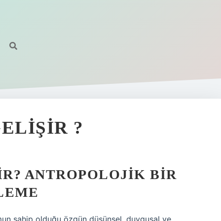
ELIŞIR ?
IR? ANTROPOLOJIK BIR
ELEME
lumun sahip olduğu özgün düşünsel, duygusal ve