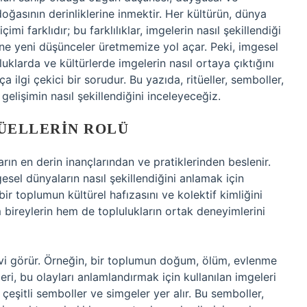
ğasının derinliklerine inmektir. Her kültürün, dünya
mi farklıdır; bu farklılıklar, imgelerin nasıl şekillendiği
rine yeni düşünceler üretmemize yol açar. Peki, imgesel
uluklarda ve kültürlerde imgelerin nasıl ortaya çıktığını
ilgi çekici bir sorudur. Bu yazıda, ritüeller, semboller,
 gelişimin nasıl şekillendiğini inceleyeceğiz.
TÜELLERIN ROLÜ
rın en derin inançlarından ve pratiklerinden beslenir.
gesel dünyaların nasıl şekillendiğini anlamak için
bir toplumun kültürel hafızasını ve kolektif kimliğini
 bireylerin hem de toplulukların ortak deneyimlerini
revi görür. Örneğin, bir toplumun doğum, ölüm, evlenme
eri, bu olayları anlamlandırmak için kullanılan imgeleri
e çeşitli semboller ve simgeler yer alır. Bu semboller,