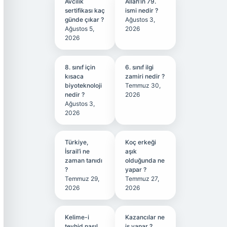
Avcılık
Allah’ın 79.
sertifikası kaç
ismi nedir ?
günde çıkar ?
Ağustos 3,
Ağustos 5,
2026
2026
8. sınıf için
6. sınıf ilgi
kısaca
zamiri nedir ?
biyoteknoloji
Temmuz 30,
nedir ?
2026
Ağustos 3,
2026
Türkiye,
Koç erkeği
İsrail’i ne
aşık
zaman tanıdı
olduğunda ne
?
yapar ?
Temmuz 29,
Temmuz 27,
2026
2026
Kelime-i
Kazancılar ne
tevhid nasıl
iş yapar ?