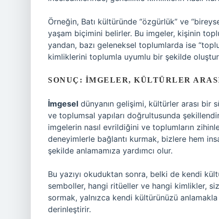
Örneğin, Batı kültüründe “özgürlük” ve “bireysel
yaşam biçimini belirler. Bu imgeler, kişinin top
yandan, bazı geleneksel toplumlarda ise “toplul
kimliklerini toplumla uyumlu bir şekilde oluştur
SONUÇ: İMGELER, KÜLTÜRLER ARAS
İmgesel
dünyanın gelişimi, kültürler arası bir 
ve toplumsal yapıları doğrultusunda şekillendirir
imgelerin nasıl evrildiğini ve toplumların zihinler
deneyimlerle bağlantı kurmak, bizlere hem insan
şekilde anlamamıza yardımcı olur.
Bu yazıyı okuduktan sonra, belki de kendi kül
semboller, hangi ritüeller ve hangi kimlikler, si
sormak, yalnızca kendi kültürünüzü anlamakla 
derinleştirir.