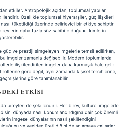
dan etkiler. Antropolojik açıdan, toplumsal yapılar
lendirir. Özellikle toplumsal hiyerarşiler, güç ilişkileri
e nasıl tüketildiği üzerinde belirleyici bir etkiye sahiptir.
bireylerin daha fazla söz sahibi olduğunu, kimlerin
österebilir.
e güç ve prestiji simgeleyen imgelerle temsil edilirken,
 bu imgeler zamanla değişebilir. Modern toplumlarda,
ollerle ilişkilendirilen imgeler daha karmaşık hale gelir.
 rollerine göre değil, aynı zamanda kişisel tercihlerine,
 geçmişlerine göre tanımlanabilir.
NDEKI ETKISI
a bireyleri de şekillendirir. Her birey, kültürel imgelerle
kendisini dünyada nasıl konumlandırdığına dair çok önemli
ylerin imgesel dünyalarının nasıl şekillendiğini
urulduğunu ve yeniden üretildiğini de anlamaya çalışırlar.