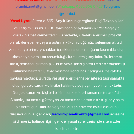
forumhizmeti@gmail.com
Whatsapp: 0262 606 0 726
Telegram:
@karabul
Yasal Uyarı:
Sitemiz, 5651 Sayılı Kanun gereğince Bilgi Teknolojileri
ve İletişim Kurumu (BTK) tarafından onaylanmış bir Yer Sağlayıcı
olarak hizmet vermektedir. Bu nedenle, sitedeki içerikleri proaktif
olarak denetleme veya araştırma yükümlülüğümüz bulunmamaktadır.
Ancak, üyelerimiz yazdıkları içeriklerin sorumluluğunu taşımakta olup,
siteye üye olarak bu sorumluluğu kabul etmiş sayılırlar. Bu internet
sitesi, herhangi bir marka, kurum veya şahıs şirketi ile hiçbir bağlantısı
bulunmamaktadır. Sitede yalnızca kendi hazırladığımız makaleler
paylaşılmaktadır. Burada yer alan içerikler haber niteliği taşımamakta
olup, gerçek kurum ve kişiler hakkında paylaşım yapılmamaktadır.
Gerçek kurum ve kişiler ile isim benzerlikleri tamamen tesadüfidir.
Sitemiz, kar amacı gütmeyen ve tamamen ücretsiz bir bilgi paylaşım
platformudur. Hukuka ve yasal düzenlemelere aykırı olduğunu
düşündüğünüz içerikleri,
backlinkpanelicomtr@gmail.com
adresine
bildirmeniz halinde, ilgili içerikler yasal süre içerisinde sitemizden
kaldırılacaktır.