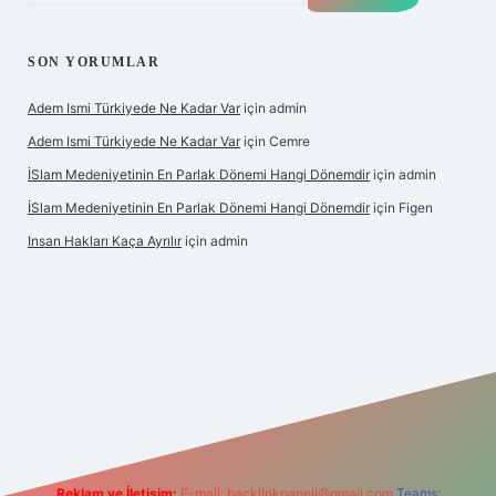
SON YORUMLAR
Adem Ismi Türkiyede Ne Kadar Var
için
admin
Adem Ismi Türkiyede Ne Kadar Var
için
Cemre
İSlam Medeniyetinin En Parlak Dönemi Hangi Dönemdir
için
admin
İSlam Medeniyetinin En Parlak Dönemi Hangi Dönemdir
için
Figen
Insan Hakları Kaça Ayrılır
için
admin
ilbet bahis sitesi
Reklam ve İletişim:
E-mail:
backlinkpaneli@gmail.com
Teams: