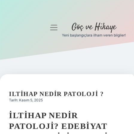
Göç ve Hikaye
menüyü
aç
Yeni başlangıçlara ilham veren bilgiler!
Anasayfa
Gizlilik Politikası
Yasal Uyarı
Hakkımızda
ILTIHAP NEDIR PATOLOJI ?
Tarih: Kasım 5, 2025
İLTIHAP NEDIR
PATOLOJI? EDEBIYAT