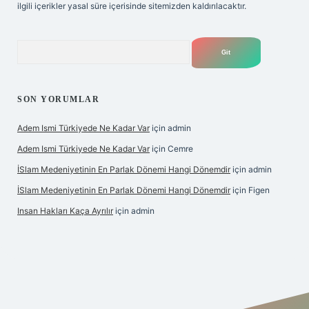
ilgili içerikler yasal süre içerisinde sitemizden kaldırılacaktır.
Arama
SON YORUMLAR
Adem Ismi Türkiyede Ne Kadar Var
için
admin
Adem Ismi Türkiyede Ne Kadar Var
için
Cemre
İSlam Medeniyetinin En Parlak Dönemi Hangi Dönemdir
için
admin
İSlam Medeniyetinin En Parlak Dönemi Hangi Dönemdir
için
Figen
Insan Hakları Kaça Ayrılır
için
admin
lbet bahis sitesi