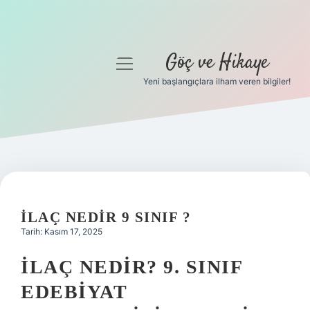
Göç ve Hikaye
menüyü
aç
Yeni başlangıçlara ilham veren bilgiler!
Anasayfa
Gizlilik Politikası
Yasal Uyarı
Hakkımızda
İLAÇ NEDIR 9 SINIF ?
Tarih: Kasım 17, 2025
İLAÇ NEDIR? 9. SINIF
EDEBIYAT