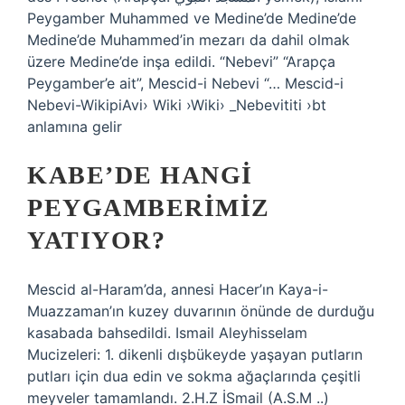
Peygamber Muhammed ve Medine’de Medine’de
Medine’de Muhammed’in mezarı da dahil olmak
üzere Medine’de inşa edildi. “Nebevi” “Arapça
Peygamber’e ait”, Mescid-i Nebevi “… Mescid-i
Nebevi-WikipiAvi› Wiki ›Wiki› _Nebevititi ›bt
anlamına gelir
KABE’DE HANGI
PEYGAMBERIMIZ
YATIYOR?
Mescid al-Haram’da, annesi Hacer’ın Kaya-i-
Muazzaman’ın kuzey duvarının önünde de durduğu
kasabada bahsedildi. Ismail Aleyhisselam
Mucizeleri: 1. dikenli dışbükeyde yaşayan putların
putları için dua edin ve sokma ağaçlarında çeşitli
meyveler tamamlandı. 2.H.Z İSmail (A.S.M ..)