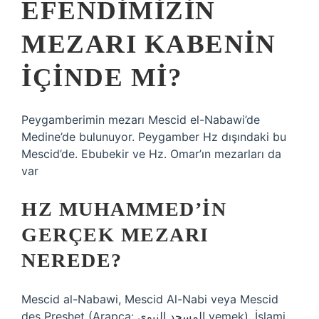
EFENDIMIZIN
MEZARI KABENIN
IÇINDE MI?
Peygamberimin mezarı Mescid el-Nabawi’de
Medine’de bulunuyor. Peygamber Hz dışındaki bu
Mescid’de. Ebubekir ve Hz. Omar’ın mezarları da
var
HZ MUHAMMED’IN
GERÇEK MEZARI
NEREDE?
Mescid al-Nabawi, Mescid Al-Nabi veya Mescid
des Preshet (Arapça: المسجد النبوي yemek), İslami