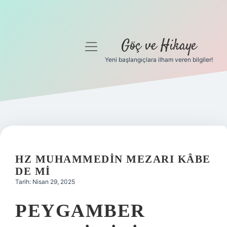
Göç ve Hikaye
menüyü
aç
Yeni başlangıçlara ilham veren bilgiler!
Anasayfa
Gizlilik Politikası
Yasal Uyarı
Hakkımızda
HZ MUHAMMEDIN MEZARI KÂBE
DE MI
Tarih: Nisan 29, 2025
PEYGAMBER