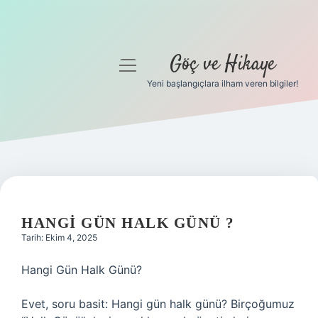
Göç ve Hikaye
menüyü
aç
Yeni başlangıçlara ilham veren bilgiler!
Anasayfa
Gizlilik Politikası
Yasal Uyarı
Hakkımızda
HANGI GÜN HALK GÜNÜ ?
Tarih: Ekim 4, 2025
Hangi Gün Halk Günü?
Evet, soru basit: Hangi gün halk günü? Birçoğumuz