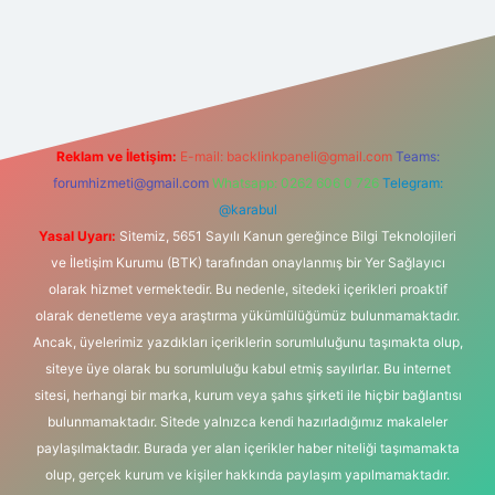
si
Reklam ve İletişim:
E-mail:
backlinkpaneli@gmail.com
Teams:
forumhizmeti@gmail.com
Whatsapp: 0262 606 0 726
Telegram:
@karabul
Yasal Uyarı:
Sitemiz, 5651 Sayılı Kanun gereğince Bilgi Teknolojileri
ve İletişim Kurumu (BTK) tarafından onaylanmış bir Yer Sağlayıcı
olarak hizmet vermektedir. Bu nedenle, sitedeki içerikleri proaktif
olarak denetleme veya araştırma yükümlülüğümüz bulunmamaktadır.
Ancak, üyelerimiz yazdıkları içeriklerin sorumluluğunu taşımakta olup,
siteye üye olarak bu sorumluluğu kabul etmiş sayılırlar. Bu internet
sitesi, herhangi bir marka, kurum veya şahıs şirketi ile hiçbir bağlantısı
bulunmamaktadır. Sitede yalnızca kendi hazırladığımız makaleler
paylaşılmaktadır. Burada yer alan içerikler haber niteliği taşımamakta
olup, gerçek kurum ve kişiler hakkında paylaşım yapılmamaktadır.