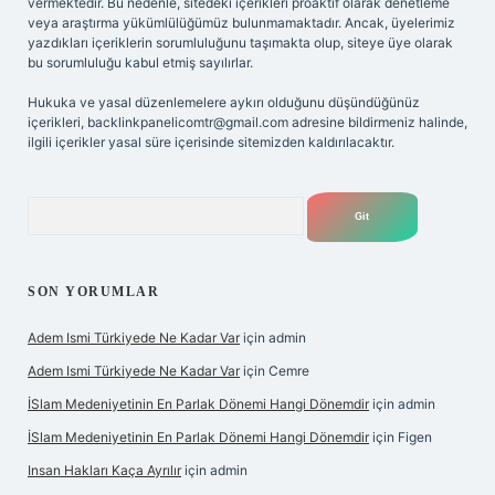
vermektedir. Bu nedenle, sitedeki içerikleri proaktif olarak denetleme
veya araştırma yükümlülüğümüz bulunmamaktadır. Ancak, üyelerimiz
yazdıkları içeriklerin sorumluluğunu taşımakta olup, siteye üye olarak
bu sorumluluğu kabul etmiş sayılırlar.
Hukuka ve yasal düzenlemelere aykırı olduğunu düşündüğünüz
içerikleri,
backlinkpanelicomtr@gmail.com
adresine bildirmeniz halinde,
ilgili içerikler yasal süre içerisinde sitemizden kaldırılacaktır.
Arama
SON YORUMLAR
Adem Ismi Türkiyede Ne Kadar Var
için
admin
Adem Ismi Türkiyede Ne Kadar Var
için
Cemre
İSlam Medeniyetinin En Parlak Dönemi Hangi Dönemdir
için
admin
İSlam Medeniyetinin En Parlak Dönemi Hangi Dönemdir
için
Figen
Insan Hakları Kaça Ayrılır
için
admin