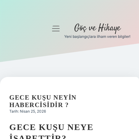
Göç ve Hikaye
menüyü
aç
Yeni başlangıçlara ilham veren bilgiler!
Anasayfa
Gizlilik Politikası
Yasal Uyarı
Hakkımızda
GECE KUŞU NEYIN
HABERCISIDIR ?
Tarih: Nisan 25, 2026
GECE KUŞU NEYE
İŞARETTIR?