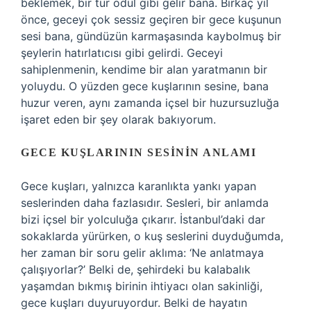
beklemek, bir tür ödül gibi gelir bana. Birkaç yıl
önce, geceyi çok sessiz geçiren bir gece kuşunun
sesi bana, gündüzün karmaşasında kaybolmuş bir
şeylerin hatırlatıcısı gibi gelirdi. Geceyi
sahiplenmenin, kendime bir alan yaratmanın bir
yoluydu. O yüzden gece kuşlarının sesine, bana
huzur veren, aynı zamanda içsel bir huzursuzluğa
işaret eden bir şey olarak bakıyorum.
GECE KUŞLARININ SESININ ANLAMI
Gece kuşları, yalnızca karanlıkta yankı yapan
seslerinden daha fazlasıdır. Sesleri, bir anlamda
bizi içsel bir yolculuğa çıkarır. İstanbul’daki dar
sokaklarda yürürken, o kuş seslerini duyduğumda,
her zaman bir soru gelir aklıma: ‘Ne anlatmaya
çalışıyorlar?’ Belki de, şehirdeki bu kalabalık
yaşamdan bıkmış birinin ihtiyacı olan sakinliği,
gece kuşları duyuruyordur. Belki de hayatın