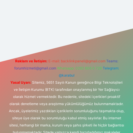
i
Reklam ve İletişim:
E-mail:
backlinkpaneli@gmail.com
Teams:
forumhizmeti@gmail.com
Whatsapp: 0262 606 0 726
Telegram:
@karabul
Yasal Uyarı:
Sitemiz, 5651 Sayılı Kanun gereğince Bilgi Teknolojileri
ve İletişim Kurumu (BTK) tarafından onaylanmış bir Yer Sağlayıcı
olarak hizmet vermektedir. Bu nedenle, sitedeki içerikleri proaktif
olarak denetleme veya araştırma yükümlülüğümüz bulunmamaktadır.
Ancak, üyelerimiz yazdıkları içeriklerin sorumluluğunu taşımakta olup,
siteye üye olarak bu sorumluluğu kabul etmiş sayılırlar. Bu internet
sitesi, herhangi bir marka, kurum veya şahıs şirketi ile hiçbir bağlantısı
bulunmamaktadır. Sitede yalnızca kendi hazırladığımız makaleler