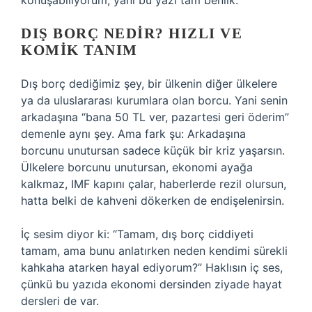
konuşabiliyorum, yani bu yazı tam benlik.
DIŞ BORÇ NEDIR? HIZLI VE
KOMIK TANIM
Dış borç dediğimiz şey, bir ülkenin diğer ülkelere
ya da uluslararası kurumlara olan borcu. Yani senin
arkadaşına “bana 50 TL ver, pazartesi geri öderim”
demenle aynı şey. Ama fark şu: Arkadaşına
borcunu unutursan sadece küçük bir kriz yaşarsın.
Ülkelere borcunu unutursan, ekonomi ayağa
kalkmaz, IMF kapını çalar, haberlerde rezil olursun,
hatta belki de kahveni dökerken de endişelenirsin.
İç sesim diyor ki: “Tamam, dış borç ciddiyeti
tamam, ama bunu anlatırken neden kendimi sürekli
kahkaha atarken hayal ediyorum?” Haklısın iç ses,
çünkü bu yazıda ekonomi dersinden ziyade hayat
dersleri de var.