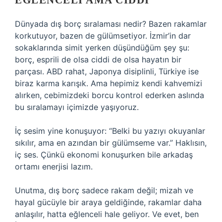
EĞLENCELI AMA CIDDI
Dünyada dış borç sıralaması nedir? Bazen rakamlar
korkutuyor, bazen de gülümsetiyor. İzmir’in dar
sokaklarında simit yerken düşündüğüm şey şu:
borç, esprili de olsa ciddi de olsa hayatın bir
parçası. ABD rahat, Japonya disiplinli, Türkiye ise
biraz karma karışık. Ama hepimiz kendi kahvemizi
alırken, cebimizdeki borcu kontrol ederken aslında
bu sıralamayı içimizde yaşıyoruz.
İç sesim yine konuşuyor: “Belki bu yazıyı okuyanlar
sıkılır, ama en azından bir gülümseme var.” Haklısın,
iç ses. Çünkü ekonomi konuşurken bile arkadaş
ortamı enerjisi lazım.
Unutma, dış borç sadece rakam değil; mizah ve
hayal gücüyle bir araya geldiğinde, rakamlar daha
anlaşılır, hatta eğlenceli hale geliyor. Ve evet, ben