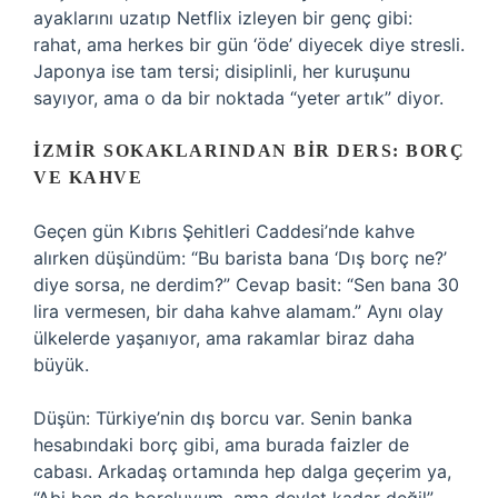
ayaklarını uzatıp Netflix izleyen bir genç gibi:
rahat, ama herkes bir gün ‘öde’ diyecek diye stresli.
Japonya ise tam tersi; disiplinli, her kuruşunu
sayıyor, ama o da bir noktada “yeter artık” diyor.
İZMIR SOKAKLARINDAN BIR DERS: BORÇ
VE KAHVE
Geçen gün Kıbrıs Şehitleri Caddesi’nde kahve
alırken düşündüm: “Bu barista bana ‘Dış borç ne?’
diye sorsa, ne derdim?” Cevap basit: “Sen bana 30
lira vermesen, bir daha kahve alamam.” Aynı olay
ülkelerde yaşanıyor, ama rakamlar biraz daha
büyük.
Düşün: Türkiye’nin dış borcu var. Senin banka
hesabındaki borç gibi, ama burada faizler de
cabası. Arkadaş ortamında hep dalga geçerim ya,