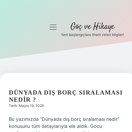
Göç ve Hikaye
menüyü
aç
Yeni başlangıçlara ilham veren bilgiler!
Anasayfa
Gizlilik Politikası
Yasal Uyarı
Hakkımızda
DÜNYADA DIŞ BORÇ SIRALAMASI
NEDIR ?
Tarih: Mayıs 19, 2026
Bu yazımızda “Dünyada dış borç sıralaması nedir”
konusunu tüm detaylarıyla ele aldık. Gocu