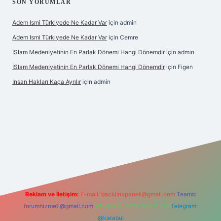
SON YORUMLAR
Adem Ismi Türkiyede Ne Kadar Var
için
admin
Adem Ismi Türkiyede Ne Kadar Var
için
Cemre
İSlam Medeniyetinin En Parlak Dönemi Hangi Dönemdir
için
admin
İSlam Medeniyetinin En Parlak Dönemi Hangi Dönemdir
için
Figen
Insan Hakları Kaça Ayrılır
için
admin
ilbet bahis sitesi
Reklam ve İletişim:
E-mail:
backlinkpaneli@gmail.com
Teams:
forumhizmeti@gmail.com
Whatsapp: 0262 606 0 726
Telegram:
@karabul