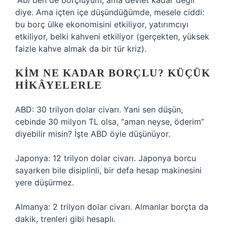
“Abi ben de borçluyum, ama devlet kadar değil”
diye. Ama içten içe düşündüğümde, mesele ciddi:
bu borç ülke ekonomisini etkiliyor, yatırımcıyı
etkiliyor, belki kahveni etkiliyor (gerçekten, yüksek
faizle kahve almak da bir tür kriz).
KIM NE KADAR BORÇLU? KÜÇÜK
HIKÂYELERLE
ABD: 30 trilyon dolar civarı. Yani sen düşün,
cebinde 30 milyon TL olsa, “aman neyse, öderim”
diyebilir misin? İşte ABD öyle düşünüyor.
Japonya: 12 trilyon dolar civarı. Japonya borcu
sayarken bile disiplinli, bir defa hesap makinesini
yere düşürmez.
Almanya: 2 trilyon dolar civarı. Almanlar borçta da
dakik, trenleri gibi hesaplı.