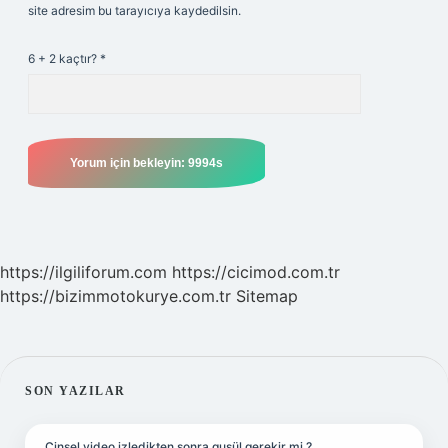
site adresim bu tarayıcıya kaydedilsin.
6 + 2 kaçtır?
*
https://ilgiliforum.com
https://cicimod.com.tr
https://bizimmotokurye.com.tr
Sitemap
SIDEBAR
SON YAZILAR
Cinsel video izledikten sonra gusül gerekir mi ?