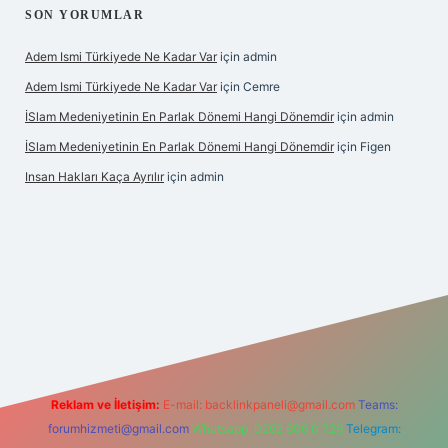
SON YORUMLAR
Adem Ismi Türkiyede Ne Kadar Var
için
admin
Adem Ismi Türkiyede Ne Kadar Var
için
Cemre
İSlam Medeniyetinin En Parlak Dönemi Hangi Dönemdir
için
admin
İSlam Medeniyetinin En Parlak Dönemi Hangi Dönemdir
için
Figen
Insan Hakları Kaça Ayrılır
için
admin
 bahis sitesi
Reklam ve İletişim:
E-mail:
backlinkpaneli@gmail.com
Teams:
forumhizmeti@gmail.com
Whatsapp: 0262 606 0 726
Telegram: