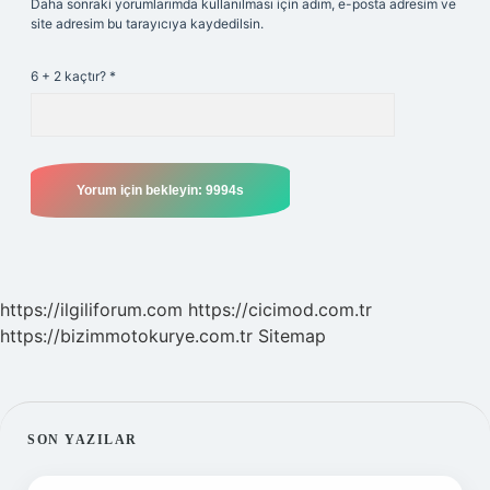
Daha sonraki yorumlarımda kullanılması için adım, e-posta adresim ve
site adresim bu tarayıcıya kaydedilsin.
6 + 2 kaçtır?
*
https://ilgiliforum.com
https://cicimod.com.tr
https://bizimmotokurye.com.tr
Sitemap
SIDEBAR
SON YAZILAR