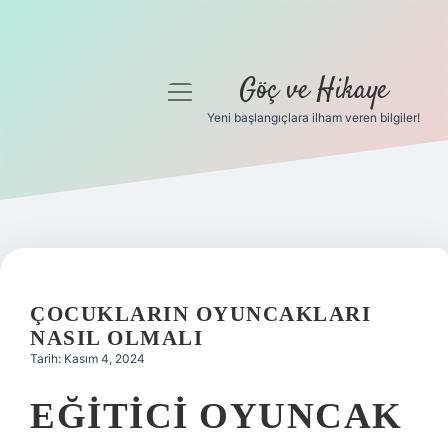
Göç ve Hikaye
menüyü
aç
Yeni başlangıçlara ilham veren bilgiler!
Anasayfa
Gizlilik Politikası
Yasal Uyarı
Hakkımızda
ÇOCUKLARIN OYUNCAKLARI
NASIL OLMALI
Tarih: Kasım 4, 2024
EĞITICI OYUNCAK