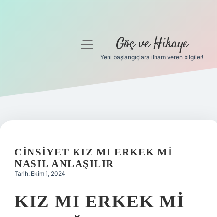
Göç ve Hikaye
menüyü
aç
Yeni başlangıçlara ilham veren bilgiler!
Anasayfa
Gizlilik Politikası
Yasal Uyarı
Hakkımızda
CINSIYET KIZ MI ERKEK MI
NASIL ANLAŞILIR
Tarih: Ekim 1, 2024
KIZ MI ERKEK MI