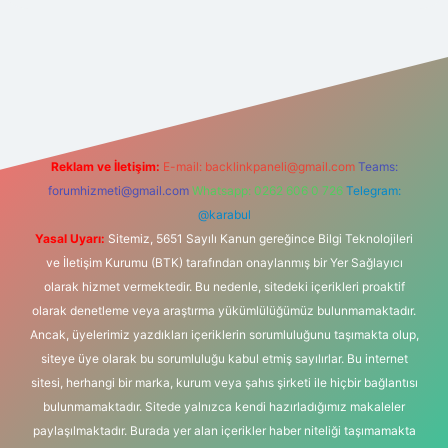
bahis sitesi
Reklam ve İletişim:
E-mail:
backlinkpaneli@gmail.com
Teams:
forumhizmeti@gmail.com
Whatsapp: 0262 606 0 726
Telegram:
@karabul
Yasal Uyarı:
Sitemiz, 5651 Sayılı Kanun gereğince Bilgi Teknolojileri
ve İletişim Kurumu (BTK) tarafından onaylanmış bir Yer Sağlayıcı
olarak hizmet vermektedir. Bu nedenle, sitedeki içerikleri proaktif
olarak denetleme veya araştırma yükümlülüğümüz bulunmamaktadır.
Ancak, üyelerimiz yazdıkları içeriklerin sorumluluğunu taşımakta olup,
siteye üye olarak bu sorumluluğu kabul etmiş sayılırlar. Bu internet
sitesi, herhangi bir marka, kurum veya şahıs şirketi ile hiçbir bağlantısı
bulunmamaktadır. Sitede yalnızca kendi hazırladığımız makaleler
paylaşılmaktadır. Burada yer alan içerikler haber niteliği taşımamakta