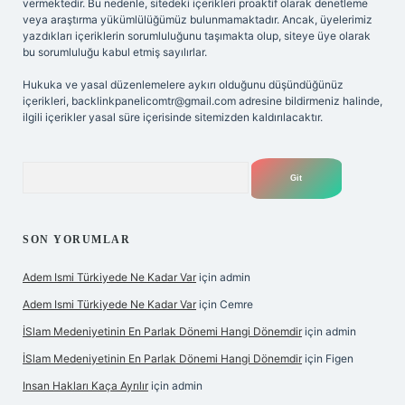
vermektedir. Bu nedenle, sitedeki içerikleri proaktif olarak denetleme
veya araştırma yükümlülüğümüz bulunmamaktadır. Ancak, üyelerimiz
yazdıkları içeriklerin sorumluluğunu taşımakta olup, siteye üye olarak
bu sorumluluğu kabul etmiş sayılırlar.
Hukuka ve yasal düzenlemelere aykırı olduğunu düşündüğünüz
içerikleri,
backlinkpanelicomtr@gmail.com
adresine bildirmeniz halinde,
ilgili içerikler yasal süre içerisinde sitemizden kaldırılacaktır.
Arama
SON YORUMLAR
Adem Ismi Türkiyede Ne Kadar Var
için
admin
Adem Ismi Türkiyede Ne Kadar Var
için
Cemre
İSlam Medeniyetinin En Parlak Dönemi Hangi Dönemdir
için
admin
İSlam Medeniyetinin En Parlak Dönemi Hangi Dönemdir
için
Figen
Insan Hakları Kaça Ayrılır
için
admin