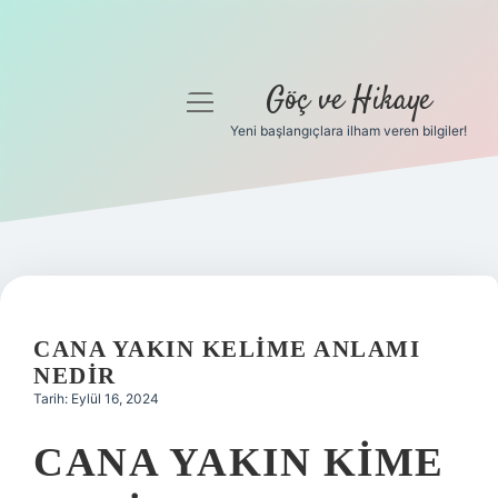
Göç ve Hikaye
menüyü
aç
Yeni başlangıçlara ilham veren bilgiler!
Anasayfa
Gizlilik Politikası
Yasal Uyarı
Hakkımızda
CANA YAKIN KELIME ANLAMI
NEDIR
Tarih: Eylül 16, 2024
CANA YAKIN KIME