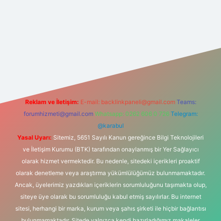
 bahis sitesi
Reklam ve İletişim:
E-mail:
backlinkpaneli@gmail.com
Teams:
forumhizmeti@gmail.com
Whatsapp: 0262 606 0 726
Telegram:
@karabul
Yasal Uyarı:
Sitemiz, 5651 Sayılı Kanun gereğince Bilgi Teknolojileri
ve İletişim Kurumu (BTK) tarafından onaylanmış bir Yer Sağlayıcı
olarak hizmet vermektedir. Bu nedenle, sitedeki içerikleri proaktif
olarak denetleme veya araştırma yükümlülüğümüz bulunmamaktadır.
Ancak, üyelerimiz yazdıkları içeriklerin sorumluluğunu taşımakta olup,
siteye üye olarak bu sorumluluğu kabul etmiş sayılırlar. Bu internet
sitesi, herhangi bir marka, kurum veya şahıs şirketi ile hiçbir bağlantısı
bulunmamaktadır. Sitede yalnızca kendi hazırladığımız makaleler