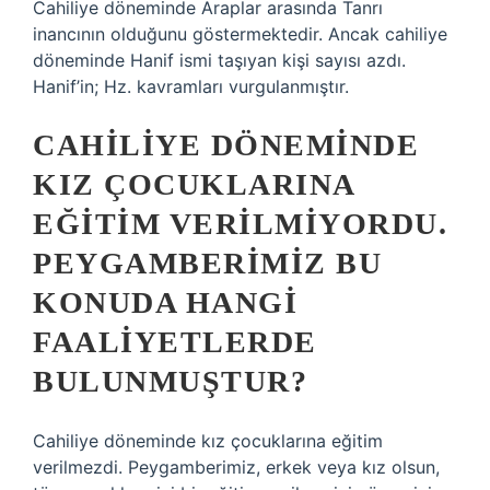
Cahiliye döneminde Araplar arasında Tanrı
inancının olduğunu göstermektedir. Ancak cahiliye
döneminde Hanif ismi taşıyan kişi sayısı azdı.
Hanif’in; Hz. kavramları vurgulanmıştır.
CAHILIYE DÖNEMINDE
KIZ ÇOCUKLARINA
EĞITIM VERILMIYORDU.
PEYGAMBERIMIZ BU
KONUDA HANGI
FAALIYETLERDE
BULUNMUŞTUR?
Cahiliye döneminde kız çocuklarına eğitim
verilmezdi. Peygamberimiz, erkek veya kız olsun,