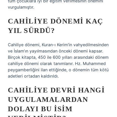
tüm çocuklara iyi bir eğitim verilmesinin önemini
vurgulamıştır.
CAHILIYE DÖNEMI KAÇ
YIL SÜRDÜ?
Cahiliye dönemi, Kuran-ı Kerim’in vahyedilmesinden
ve İslam’ın yayılmasından önceki dönemi kapsar.
Birçok kitapta, 450 ile 600 yılları arasındaki dönem
cahiliye dönemi olarak tanımlanır. Hz. Muhammed
peygamberliğini ilan ettiğinde, o dönemin tüm kötü
adetleri ortadan kaldırıldı.
CAHILIYE DEVRI HANGI
UYGULAMALARDAN
DOLAYI BU ISIM