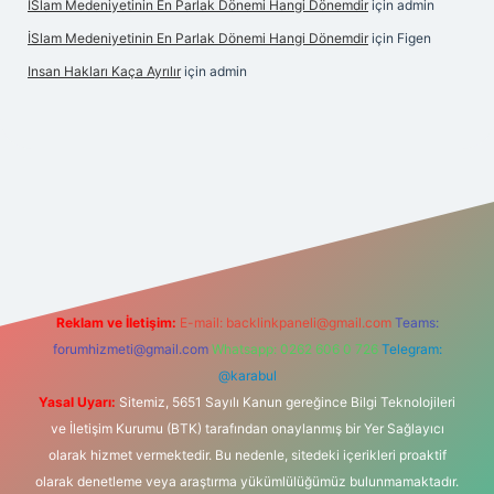
İSlam Medeniyetinin En Parlak Dönemi Hangi Dönemdir
için
admin
İSlam Medeniyetinin En Parlak Dönemi Hangi Dönemdir
için
Figen
Insan Hakları Kaça Ayrılır
için
admin
bahis sitesi
Reklam ve İletişim:
E-mail:
backlinkpaneli@gmail.com
Teams:
forumhizmeti@gmail.com
Whatsapp: 0262 606 0 726
Telegram:
@karabul
Yasal Uyarı:
Sitemiz, 5651 Sayılı Kanun gereğince Bilgi Teknolojileri
ve İletişim Kurumu (BTK) tarafından onaylanmış bir Yer Sağlayıcı
olarak hizmet vermektedir. Bu nedenle, sitedeki içerikleri proaktif
olarak denetleme veya araştırma yükümlülüğümüz bulunmamaktadır.