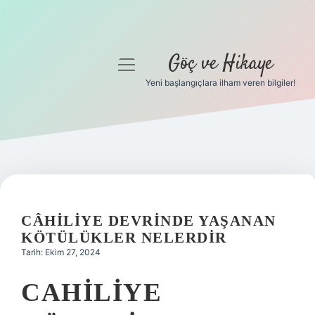
Göç ve Hikaye
menüyü
aç
Yeni başlangıçlara ilham veren bilgiler!
Anasayfa
Gizlilik Politikası
Yasal Uyarı
Hakkımızda
CÂHILIYE DEVRINDE YAŞANAN
KÖTÜLÜKLER NELERDIR
Tarih: Ekim 27, 2024
CAHILIYE