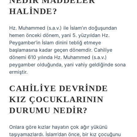
NEDIR MADDELER
HALINDE?
Hz. Muhammed (s.a.v.) ile İslam’ın doğuşundan
hemen önceki dönem, yani 5. yüzyıldan Hz.
Peygamber’in İslam dinini tebliğ etmeye
başlamasına kadar geçen dönemdir. Cahiliye
dönemi 610 yılında Hz. Muhammed (s.a.v.)
peygamber olduğunda, yani vahiy geldiğinde sona
ermiştir.
CAHILIYE DEVRINDE
KIZ ÇOCUKLARININ
DURUMU NEDIR?
Onlara göre kızlar hayatın çok ağır yükünü
taşıyamazlardı. İslam’dan önce, bir kız çocuğunu