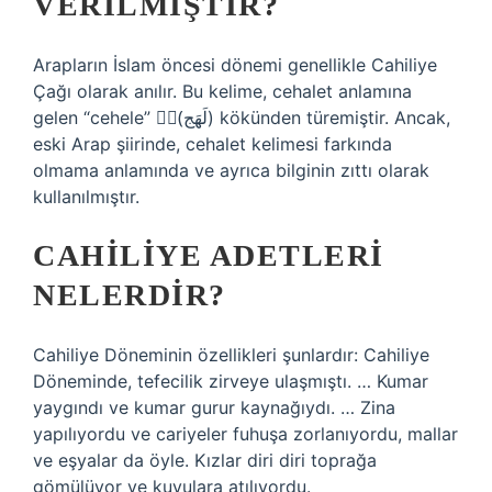
VERILMIŞTIR?
Arapların İslam öncesi dönemi genellikle Cahiliye
Çağı olarak anılır. Bu kelime, cehalet anlamına
gelen “cehele” (ََلَهَج) kökünden türemiştir. Ancak,
eski Arap şiirinde, cehalet kelimesi farkında
olmama anlamında ve ayrıca bilginin zıttı olarak
kullanılmıştır.
CAHILIYE ADETLERI
NELERDIR?
Cahiliye Döneminin özellikleri şunlardır: Cahiliye
Döneminde, tefecilik zirveye ulaşmıştı. … Kumar
yaygındı ve kumar gurur kaynağıydı. … Zina
yapılıyordu ve cariyeler fuhuşa zorlanıyordu, mallar
ve eşyalar da öyle. Kızlar diri diri toprağa
gömülüyor ve kuyulara atılıyordu.