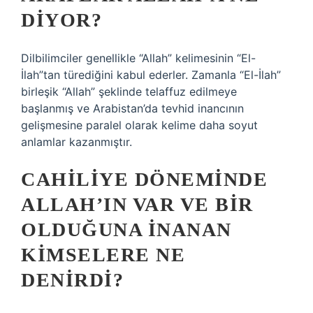
DIYOR?
Dilbilimciler genellikle “Allah” kelimesinin “El-
İlah”tan türediğini kabul ederler. Zamanla “El-İlah”
birleşik “Allah” şeklinde telaffuz edilmeye
başlanmış ve Arabistan’da tevhid inancının
gelişmesine paralel olarak kelime daha soyut
anlamlar kazanmıştır.
CAHILIYE DÖNEMINDE
ALLAH’IN VAR VE BIR
OLDUĞUNA INANAN
KIMSELERE NE
DENIRDI?