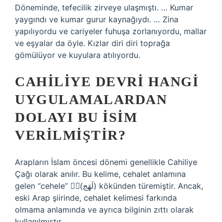
Döneminde, tefecilik zirveye ulaşmıştı. … Kumar
yaygındı ve kumar gurur kaynağıydı. … Zina
yapılıyordu ve cariyeler fuhuşa zorlanıyordu, mallar
ve eşyalar da öyle. Kızlar diri diri toprağa
gömülüyor ve kuyulara atılıyordu.
CAHILIYE DEVRI HANGI
UYGULAMALARDAN
DOLAYI BU ISIM
VERILMIŞTIR?
Arapların İslam öncesi dönemi genellikle Cahiliye
Çağı olarak anılır. Bu kelime, cehalet anlamına
gelen “cehele” (ََلَهَج) kökünden türemiştir. Ancak,
eski Arap şiirinde, cehalet kelimesi farkında
olmama anlamında ve ayrıca bilginin zıttı olarak
kullanılmıştır.