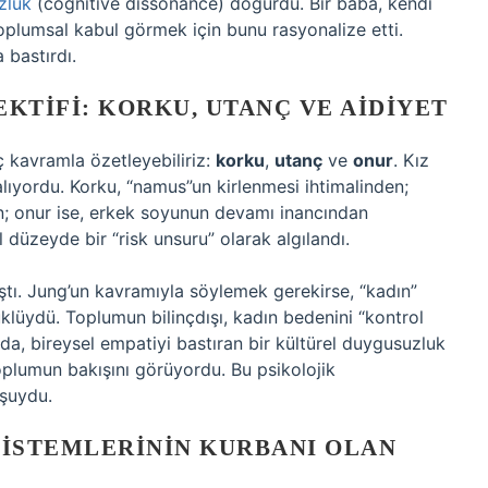
zluk
(cognitive dissonance) doğurdu. Bir baba, kendi
plumsal kabul görmek için bunu rasyonalize etti.
 bastırdı.
KTIFI: KORKU, UTANÇ VE AIDIYET
ç kavramla özetleyebiliriz:
korku
,
utanç
ve
onur
. Kız
lıyordu. Korku, “namus”un kirlenmesi ihtimalinden;
; onur ise, erkek soyunun devamı inancından
 düzeyde bir “risk unsuru” olarak algılandı.
ıştı. Jung’un kavramıyla söylemek gerekirse, “kadın”
klüydü. Toplumun bilinçdışı, kadın bedenini “kontrol
a, bireysel empatiyi bastıran bir kültürel duygusuzluk
oplumun bakışını görüyordu. Bu psikolojik
uşuydu.
 SISTEMLERININ KURBANI OLAN