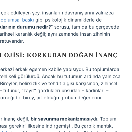
çok etkileyen şey, insanların davranışlarını yalnızca
toplumsal baskı
gibi psikolojik dinamiklerle de
klarının durumu nedir?
” sorusu, tam da bu çerçevede
arihsel karanlık değil; aynı zamanda insan zihninin
ratuvarıdır.
LOJISI: KORKUDAN DOĞAN İNANÇ
rkezi erkek egemen kabile yapısıydı. Bu toplumlarda
tehlikeli görülürdü. Ancak bu tutumun ardında yalnızca
Bireyler, belirsizlik ve tehdit algısı karşısında, zihinsel
 tutunur, “zayıf” gördükleri unsurları – kadınları –
 örneğidir: birey, ait olduğu grubun değerlerini
r inanç değil,
bir savunma mekanizması
ydı. Toplum,
ı gerekir” ilkesine indirgemişti. Bu çarpık mantık,