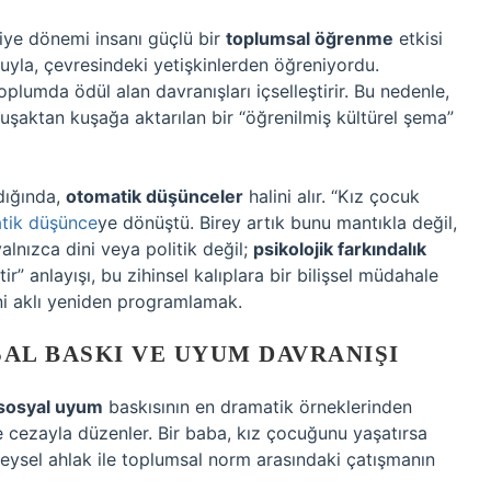
iye dönemi insanı güçlü bir
toplumsal öğrenme
etkisi
luyla, çevresindeki yetişkinlerden öğreniyordu.
oplumda ödül alan davranışları içselleştirir. Bu nedenle,
kuşaktan kuşağa aktarılan bir “öğrenilmiş kültürel şema”
adığında,
otomatik düşünceler
halini alır. “Kız çocuk
tik düşünce
ye dönüştü. Birey artık bunu mantıkla değil,
alnızca dini veya politik değil;
psikolojik farkındalık
tir” anlayışı, bu zihinsel kalıplara bir bilişsel müdahale
ni aklı yeniden programlamak.
SAL BASKI VE UYUM DAVRANIŞI
sosyal uyum
baskısının en dramatik örneklerinden
 ve cezayla düzenler. Bir baba, kız çocuğunu yaşatırsa
ireysel ahlak ile toplumsal norm arasındaki çatışmanın