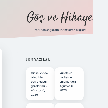
Göç ve Hikaye
Yeni başlangıçlara ilham veren bilgiler!
ilbet bahis sitesi
SIDEBAR
SON YAZILAR
Cinsel video
kulleteyn
izledikten
hadisi ne
sonra gusül
anlama gelir ?
gerekir mi ?
Ağustos 6,
Ağustos 6,
2026
2026