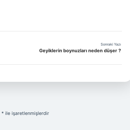
Sonraki Yazı
Geyiklerin boynuzları neden düşer ?
r
*
ile işaretlenmişlerdir