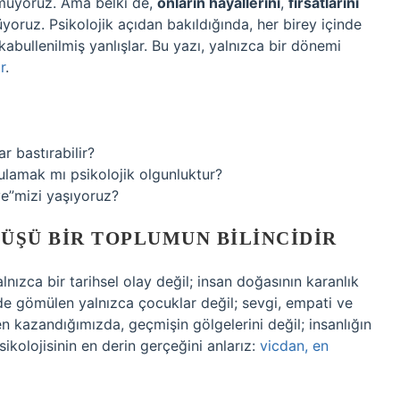
mmüyoruz. Ama belki de,
onların hayallerini
,
fırsatlarını
ruz. Psikolojik açıdan bakıldığında, her birey içinde
 kabullenilmiş yanlışlar. Bu yazı, yalnızca bir dönemi
r
.
r bastırabilir?
ulamak mı psikolojik olgunluktur?
ye”mizi yaşıyoruz?
ÜŞÜ BIR TOPLUMUN BILINCIDIR
alnızca bir tarihsel olay değil; insan doğasının karanlık
de gömülen yalnızca çocuklar değil; sevgi, empati ve
n kazandığımızda, geçmişin gölgelerini değil; insanlığın
sikolojisinin en derin gerçeğini anlarız:
vicdan, en