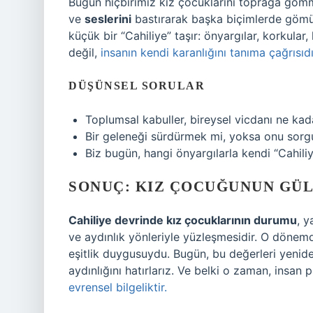
Bugün hiçbirimiz kız çocuklarını toprağa gö
ve
seslerini
bastırarak başka biçimlerde gömüyo
küçük bir “Cahiliye” taşır: önyargılar, korkular,
değil,
insanın kendi karanlığını tanıma çağrısıdı
DÜŞÜNSEL SORULAR
Toplumsal kabuller, bireysel vicdanı ne kada
Bir geleneği sürdürmek mi, yoksa onu sorg
Biz bugün, hangi önyargılarla kendi “Cahili
SONUÇ: KIZ ÇOCUĞUNUN GÜL
Cahiliye devrinde kız çocuklarının durumu
, y
ve aydınlık yönleriyle yüzleşmesidir. O dönem
eşitlik duygusuydu. Bugün, bu değerleri yenide
aydınlığını hatırlarız. Ve belki o zaman, insan p
evrensel bilgeliktir.