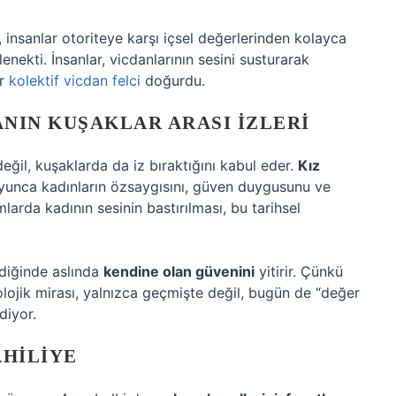
, insanlar otoriteye karşı içsel değerlerinden kolayca
enekti. İnsanlar, vicdanlarının sesini susturarak
ür
kolektif vicdan felci
doğurdu.
NIN KUŞAKLAR ARASI İZLERI
eğil, kuşaklarda da iz bıraktığını kabul eder.
Kız
yunca kadınların özsaygısını, güven duygusunu ve
mlarda kadının sesinin bastırılması, bu tarihsel
ediğinde aslında
kendine olan güvenini
yitirir. Çünkü
olojik mirası, yalnızca geçmişte değil, bugün de “değer
diyor.
AHILIYE