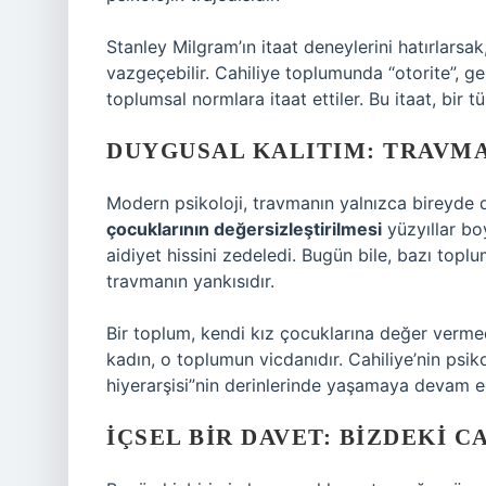
Stanley Milgram’ın itaat deneylerini hatırlarsak
vazgeçebilir. Cahiliye toplumunda “otorite”, gel
toplumsal normlara itaat ettiler. Bu itaat, bir t
DUYGUSAL KALITIM: TRAVMA
Modern psikoloji, travmanın yalnızca bireyde d
çocuklarının değersizleştirilmesi
yüzyıllar bo
aidiyet hissini zedeledi. Bugün bile, bazı toplu
travmanın yankısıdır.
Bir toplum, kendi kız çocuklarına değer verm
kadın, o toplumun vicdanıdır. Cahiliye’nin psik
hiyerarşisi”nin derinlerinde yaşamaya devam e
İÇSEL BIR DAVET: BIZDEKI C