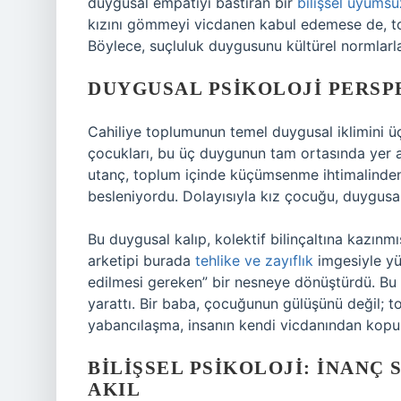
duygusal empatiyi bastıran bir
bilişsel uyumsu
kızını gömmeyi vicdanen kabul edemese de, to
Böylece, suçluluk duygusunu kültürel normlarla
DUYGUSAL PSIKOLOJI PERSPE
Cahiliye toplumunun temel duygusal iklimini ü
çocukları, bu üç duygunun tam ortasında yer a
utanç, toplum içinde küçümsenme ihtimalinden
besleniyordu. Dolayısıyla kız çocuğu, duygusal
Bu duygusal kalıp, kolektif bilinçaltına kazınm
arketipi burada
tehlike ve zayıflık
imgesiyle yü
edilmesi gereken” bir nesneye dönüştürdü. Bu d
yarattı. Bir baba, çocuğunun gülüşünü değil; t
yabancılaşma, insanın kendi vicdanından kop
BILIŞSEL PSIKOLOJI: İNANÇ
AKIL