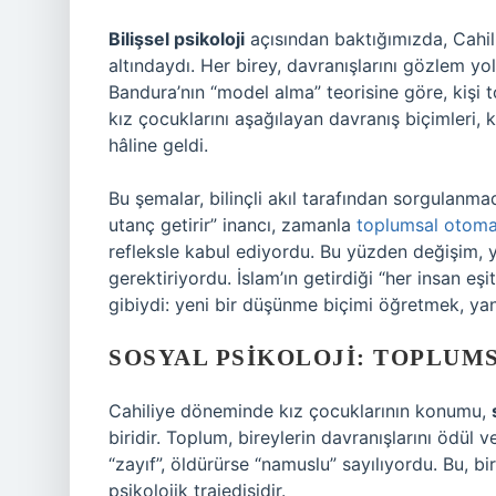
Bilişsel psikoloji
açısından baktığımızda, Cahil
altındaydı. Her birey, davranışlarını gözlem yo
Bandura’nın “model alma” teorisine göre, kişi t
kız çocuklarını aşağılayan davranış biçimleri, 
hâline geldi.
Bu şemalar, bilinçli akıl tarafından sorgulanm
utanç getirir” inancı, zamanla
toplumsal otoma
refleksle kabul ediyordu. Bu yüzden değişim, y
gerektiriyordu. İslam’ın getirdiği “her insan eşit
gibiydi: yeni bir düşünme biçimi öğretmek, ya
SOSYAL PSIKOLOJI: TOPLUM
Cahiliye döneminde kız çocuklarının konumu,
biridir. Toplum, bireylerin davranışlarını ödül
“zayıf”, öldürürse “namuslu” sayılıyordu. Bu, b
psikolojik trajedisidir.