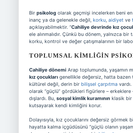
Bir
psikolog
olarak geçmişi incelerken beni en 
inanç ya da gelenekle değil,
korku
,
aidiyet
ve
açıklayabilmektir. “
Cahiliye devrinde kız çocu
ele alınmalıdır. Çünkü bu dönem, yalnızca bir t
korku, kontrol ve değer çatışmalarının bir labo
TOPLUMSAL KIMLIĞIN PSIKO
Cahiliye dönemi
Arap toplumunda, yaşamın me
kız çocukları
genellikle değersiz, hatta bazen 
kültürel değil, derin bir
bilişsel çarpıtma
vardı. 
olarak “güçlü” gördükleri figürlere – erkeklere –
dışlardı. Bu,
sosyal kimlik kuramının
klasik bir
kutsayarak kendi kimliğini korur.
Dolayısıyla, kız çocuklarını değersiz görmek bi
hayatta kalma içgüdüsünü “güçlü olanın yaşamas