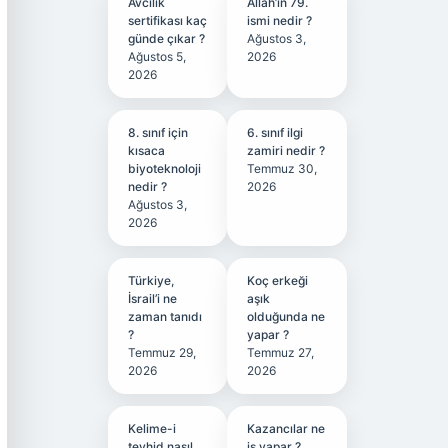
Avcılık
Allah’ın 79.
sertifikası kaç
ismi nedir ?
günde çıkar ?
Ağustos 3,
Ağustos 5,
2026
2026
8. sınıf için
6. sınıf ilgi
kısaca
zamiri nedir ?
biyoteknoloji
Temmuz 30,
nedir ?
2026
Ağustos 3,
2026
Türkiye,
Koç erkeği
İsrail’i ne
aşık
zaman tanıdı
olduğunda ne
?
yapar ?
Temmuz 29,
Temmuz 27,
2026
2026
Kelime-i
Kazancılar ne
tevhid nasıl
iş yapar ?