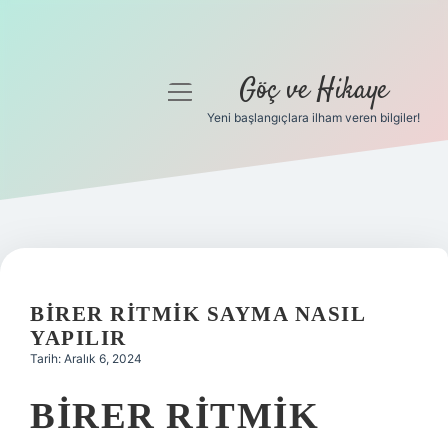
Göç ve Hikaye
menüyü
aç
Yeni başlangıçlara ilham veren bilgiler!
Anasayfa
Gizlilik Politikası
Yasal Uyarı
Hakkımızda
BIRER RITMIK SAYMA NASIL
YAPILIR
Tarih: Aralık 6, 2024
BIRER RITMIK