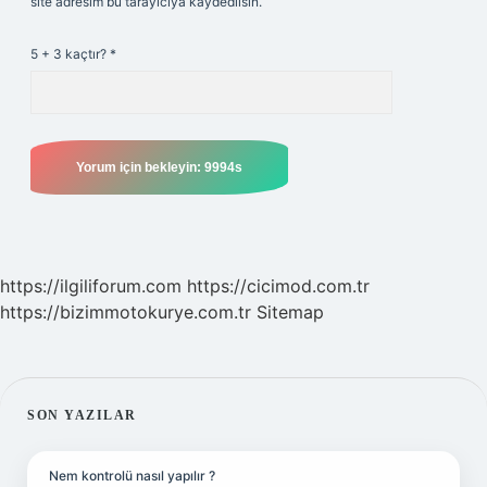
site adresim bu tarayıcıya kaydedilsin.
5 + 3 kaçtır?
*
https://ilgiliforum.com
https://cicimod.com.tr
https://bizimmotokurye.com.tr
Sitemap
SIDEBAR
SON YAZILAR
Nem kontrolü nasıl yapılır ?