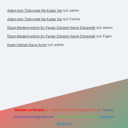
Adem Ismi Türkiyede Ne Kadar Var
için
admin
Adem Ismi Türkiyede Ne Kadar Var
için
Cemre
İSlam Medeniyetinin En Parlak Dönemi Hangi Dönemdir
için
admin
İSlam Medeniyetinin En Parlak Dönemi Hangi Dönemdir
için
Figen
Insan Hakları Kaça Ayrılır
için
admin
et bahis sitesi
Reklam ve İletişim:
E-mail:
backlinkpaneli@gmail.com
Teams:
forumhizmeti@gmail.com
Whatsapp: 0262 606 0 726
Telegram:
@karabul