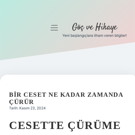
Göç ve Hikaye
menüyü
aç
Yeni başlangıçlara ilham veren bilgiler!
Anasayfa
Gizlilik Politikası
Yasal Uyarı
Hakkımızda
BIR CESET NE KADAR ZAMANDA
ÇÜRÜR
Tarih: Kasım 23, 2024
CESETTE ÇÜRÜME