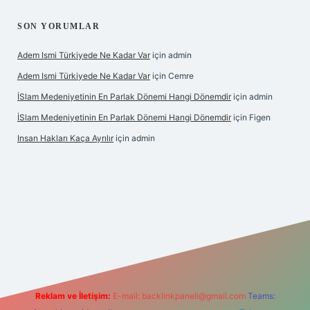
SON YORUMLAR
Adem Ismi Türkiyede Ne Kadar Var
için
admin
Adem Ismi Türkiyede Ne Kadar Var
için
Cemre
İSlam Medeniyetinin En Parlak Dönemi Hangi Dönemdir
için
admin
İSlam Medeniyetinin En Parlak Dönemi Hangi Dönemdir
için
Figen
Insan Hakları Kaça Ayrılır
için
admin
ilbet bahis sitesi
Reklam ve İletişim:
E-mail:
backlinkpaneli@gmail.com
Teams: