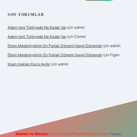
SON YORUMLAR
Adem Ismi Türkiyede Ne Kadar Var
için
admin
Adem Ismi Türkiyede Ne Kadar Var
için
Cemre
İSlam Medeniyetinin En Parlak Dönemi Hangi Dönemdir
için
admin
İSlam Medeniyetinin En Parlak Dönemi Hangi Dönemdir
için
Figen
Insan Hakları Kaça Ayrılır
için
admin
 bahis sitesi
Reklam ve İletişim:
E-mail:
backlinkpaneli@gmail.com
Teams: