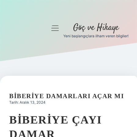
Göç ve Hikaye
menüyü
aç
Yeni başlangıçlara ilham veren bilgiler!
Anasayfa
Gizlilik Politikası
Yasal Uyarı
Hakkımızda
BIBERIYE DAMARLARI AÇAR MI
Tarih: Aralık 13, 2024
BIBERIYE ÇAYI
DAMAR