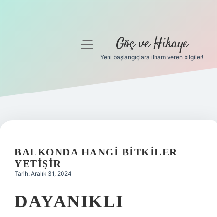
Göç ve Hikaye
menüyü
aç
Yeni başlangıçlara ilham veren bilgiler!
Anasayfa
Gizlilik Politikası
Yasal Uyarı
Hakkımızda
BALKONDA HANGI BITKILER
YETIŞIR
Tarih: Aralık 31, 2024
DAYANIKLI