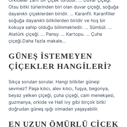
Orkideler zarif bir çiçek türüdür. … Duvar çiçeği.
Otsu bitki türlerinden biri olan duvar çiçeği, soğuğa
dayanıklı çiçeklerden biridir. … Karanfil. Karanfiller
soğuğa dayanıklı bitkilerden biridir ve hoş bir
kokuya sahip olduğu bilinmektedir. … Sümbül. …
Atatürk çiçeği. … Pansy. … Kartopu. … Çuha
çiçeği.Daha fazla makale…
GÜNEŞ ISTEMEYEN
ÇIÇEKLER HANGILERI?
Sıkça sorulan sorular. Hangi bitkiler güneşi
sevmez? Paşa kılıcı, alev kılıcı, fuşya, begonya,
beyaz yelken çiçeği, çuha çiçeği, cam menekşesi,
guzmanya, orkide ve Hall ivy gibi birçok bitki
doğrudan güneş ışığı olmadan yaşayabilir.
EN UZUN ÖMÜRLÜ ÇIÇEK