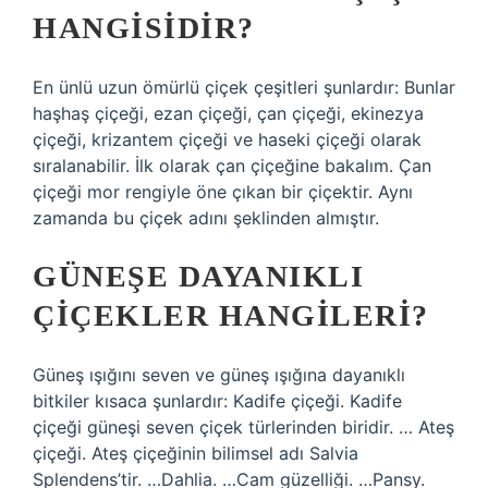
HANGISIDIR?
En ünlü uzun ömürlü çiçek çeşitleri şunlardır: Bunlar
haşhaş çiçeği, ezan çiçeği, çan çiçeği, ekinezya
çiçeği, krizantem çiçeği ve haseki çiçeği olarak
sıralanabilir. İlk olarak çan çiçeğine bakalım. Çan
çiçeği mor rengiyle öne çıkan bir çiçektir. Aynı
zamanda bu çiçek adını şeklinden almıştır.
GÜNEŞE DAYANIKLI
ÇIÇEKLER HANGILERI?
Güneş ışığını seven ve güneş ışığına dayanıklı
bitkiler kısaca şunlardır: Kadife çiçeği. Kadife
çiçeği güneşi seven çiçek türlerinden biridir. … Ateş
çiçeği. Ateş çiçeğinin bilimsel adı Salvia
Splendens’tir. …Dahlia. …Cam güzelliği. …Pansy.