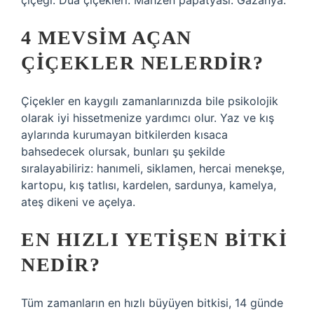
çiçeği. Dua çiçekleri. Mahzen papatyası. Gazanya.
4 MEVSIM AÇAN
ÇIÇEKLER NELERDIR?
Çiçekler en kaygılı zamanlarınızda bile psikolojik
olarak iyi hissetmenize yardımcı olur. Yaz ve kış
aylarında kurumayan bitkilerden kısaca
bahsedecek olursak, bunları şu şekilde
sıralayabiliriz: hanımeli, siklamen, hercai menekşe,
kartopu, kış tatlısı, kardelen, sardunya, kamelya,
ateş dikeni ve açelya.
EN HIZLI YETIŞEN BITKI
NEDIR?
Tüm zamanların en hızlı büyüyen bitkisi, 14 günde