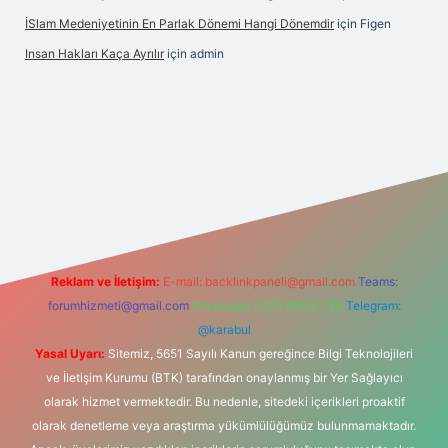
İSlam Medeniyetinin En Parlak Dönemi Hangi Dönemdir
için
Figen
Insan Hakları Kaça Ayrılır
için
admin
t bahis sitesi
Reklam ve İletişim:
E-mail:
backlinkpaneli@gmail.com
Teams:
forumhizmeti@gmail.com
Whatsapp: 0262 606 0 726
Telegram:
@karabul
Yasal Uyarı:
Sitemiz, 5651 Sayılı Kanun gereğince Bilgi Teknolojileri
ve İletişim Kurumu (BTK) tarafından onaylanmış bir Yer Sağlayıcı
olarak hizmet vermektedir. Bu nedenle, sitedeki içerikleri proaktif
olarak denetleme veya araştırma yükümlülüğümüz bulunmamaktadır.